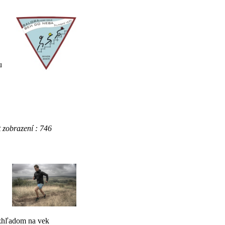
u
obrazení : 746
vzhľadom na vek