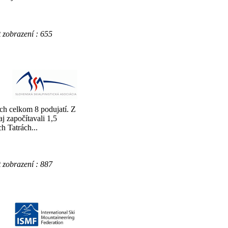
obrazení : 655
ch celkom 8 podujatí. Z
j započítavali 1,5
 Tatrách...
obrazení : 887