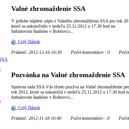
Valné zhromaždenie SSA
V prílohe nájdete zápis z Valného zhromaždenia SSA pre rok 20
ktoré sa uskutočnilo v nedeľu 25.11.2012 o 17.30 hod na
futbalovom štadióne v Bobrovci...
Celý článok
Pridané: 2012-12-16 16:30
Počet komentárov : 0
Počet z
 SSA
y
Pozvánka na Valné zhromaždenie SSA
Správna rada SSA Vás týmto pozýva na Valné zhromaždenie pr
rok 2012, ktoré sa uskutoční v nedeľu 25.11.2012 o 17.30 hod n
futbalovom štadióne v Bobrovci...
a
Celý článok
Pridané: 2012-11-18 10:40
Počet komentárov : 0
Počet zo