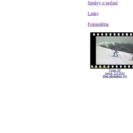
Správy o počasí
Linky
Fotogaléria
Finále SP
Jasná, 5.4.2014
Viac obrázkov >>>