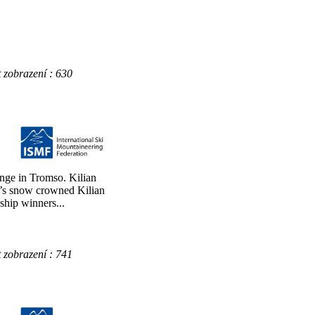
obrazení : 630
nge in Tromso. Kilian
’s snow crowned Kilian
hip winners...
obrazení : 741