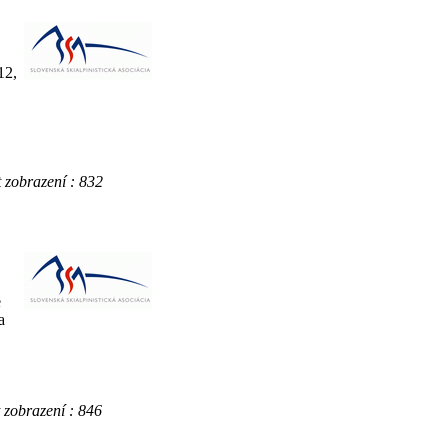
12,
obrazení : 832
e
a
brazení : 846