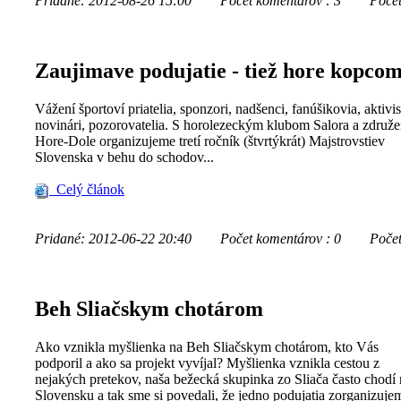
Pridané: 2012-08-26 15:00
Počet komentárov : 3
Počet z
Zaujimave podujatie - tiež hore kopcom
Vážení športoví priatelia, sponzori, nadšenci, fanúšikovia, aktivist
novinári, pozorovatelia. S horolezeckým klubom Salora a združ
Hore-Dole organizujeme tretí ročník (štvrtýkrát) Majstrovstiev
Slovenska v behu do schodov...
Celý článok
Pridané: 2012-06-22 20:40
Počet komentárov : 0
Počet z
Beh Sliačskym chotárom
Ako vznikla myšlienka na Beh Sliačskym chotárom, kto Vás
podporil a ako sa projekt vyvíjal? Myšlienka vznikla cestou z
nejakých pretekov, naša bežecká skupinka zo Sliača často chodí
Slovensku a tak sme si povedali, že jedno podujatia zorganizujeme