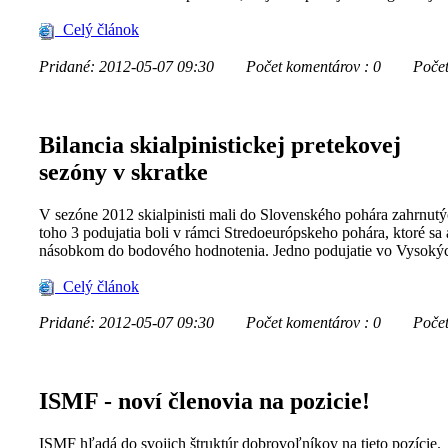
Celý článok
Pridané: 2012-05-07 09:30
Počet komentárov : 0
Počet z
Bilancia skialpinistickej pretekovej
sezóny v skratke
V sezóne 2012 skialpinisti mali do Slovenského pohára zahrnutý
toho 3 podujatia boli v rámci Stredoeurópskeho pohára, ktoré sa a
násobkom do bodového hodnotenia. Jedno podujatie vo Vysokých
Celý článok
Pridané: 2012-05-07 09:30
Počet komentárov : 0
Počet z
ISMF - noví členovia na pozicie!
ISMF hľadá do svojich štruktúr dobrovoľníkov na tieto pozície.