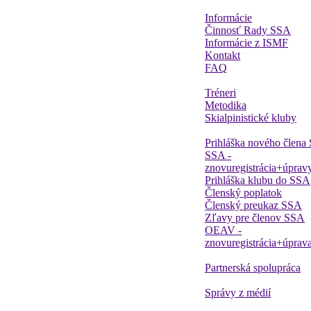
Informácie
Činnosť Rady SSA
Informácie z ISMF
Kontakt
FAQ
Tréneri
Metodika
Skialpinistické kluby
Prihláška nového člena
SSA -
znovuregistrácia+úprav
Prihláška klubu do SSA
Členský poplatok
Členský preukaz SSA
Zľavy pre členov SSA
OEAV -
znovuregistrácia+úprav
Partnerská spolupráca
Správy z médií