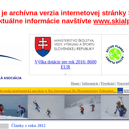
 je archívna verzia internetovej stránky
ktuálne informácie navštívte
www.skialp
Výška dotácie pre rok 2016: 8600
EUR
KÁ ASOCIÁCIA
Home
|
Informácie
|
Pretekári
|
Neprete
lovenská skialpinistická asociácia je člen International Ski Mountaineering Federation
Články z roku 2012