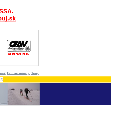
 SSA.
uj.sk
kári
|
Ochrana prírody
|
Trasy