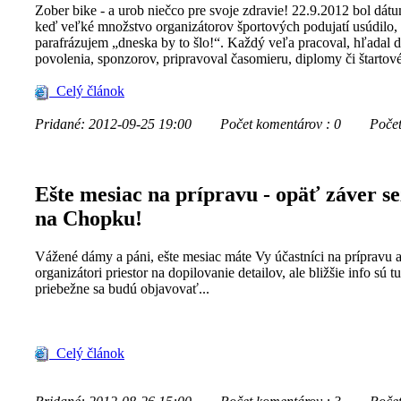
Zober bike - a urob niečco pre svoje zdravie! 22.9.2012 bol dát
keď veľké množstvo organizátorov športových podujatí usúdilo,
parafrázujem „dneska by to šlo!“. Každý veľa pracoval, hľadal d
povolenia, sponzorov, pripravoval časomieru, diplomy či štartové 
Celý článok
Pridané: 2012-09-25 19:00
Počet komentárov : 0
Počet z
Ešte mesiac na prípravu - opäť záver s
na Chopku!
Vážené dámy a páni, ešte mesiac máte Vy účastníci na prípravu 
organizátori priestor na dopilovanie detailov, ale bližšie info sú tu
priebežne sa budú objavovať...
Celý článok