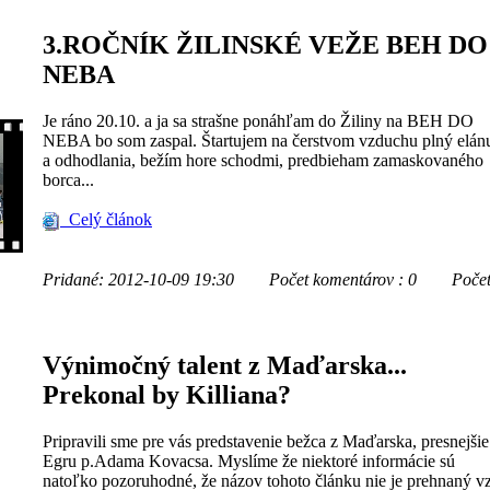
3.ROČNÍK ŽILINSKÉ VEŽE BEH DO
NEBA
Je ráno 20.10. a ja sa strašne ponáhľam do Žiliny na BEH DO
NEBA bo som zaspal. Štartujem na čerstvom vzduchu plný elán
a odhodlania, bežím hore schodmi, predbieham zamaskovaného
borca...
Celý článok
Pridané: 2012-10-09 19:30
Počet komentárov : 0
Počet z
Výnimočný talent z Maďarska...
Prekonal by Killiana?
Pripravili sme pre vás predstavenie bežca z Maďarska, presnejšie
Egru p.Adama Kovacsa. Myslíme že niektoré informácie sú
natoľko pozoruhodné, že názov tohoto článku nie je prehnaný 