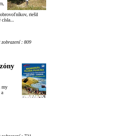
um,
obrovoľníkov, riešil
císla...
obrazení : 809
ezóny
a my
 a