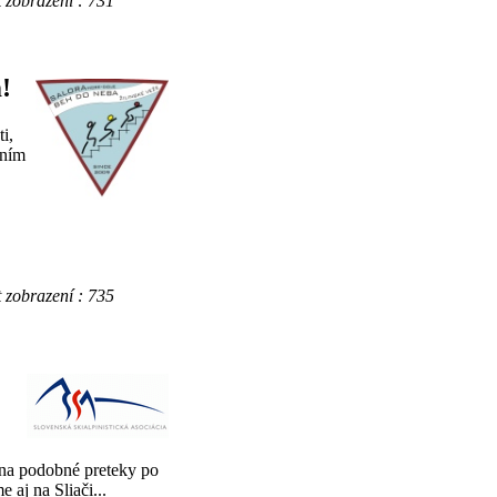
obrazení : 731
!
i,
ením
obrazení : 735
 na podobné preteky po
 aj na Sliači...