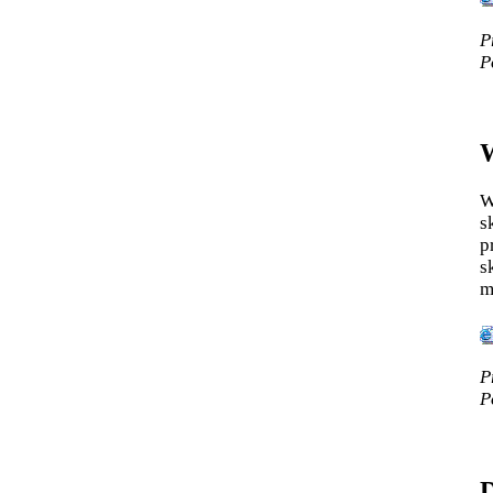
P
P
W
s
p
s
m
P
P
D