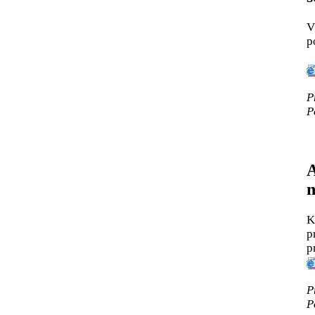
V
p
P
P
A
n
K
p
p
P
P