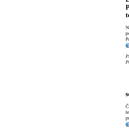
P
t
N
p
P
P
P
s
Č
t
p