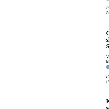
P
P
O
s
S
V
k
P
P
K
s