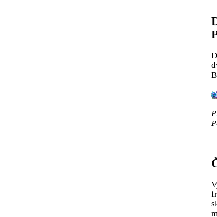
D
P
D
d
B
P
P
Č
V
f
s
m