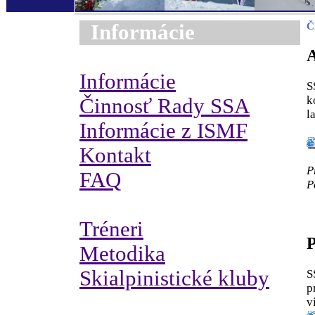
Informácie
Č
A
Informácie
S
k
Činnosť Rady SSA
l
Informácie z ISMF
Kontakt
P
FAQ
P
Tréneri
P
Metodika
Skialpinistické kluby
S
p
v