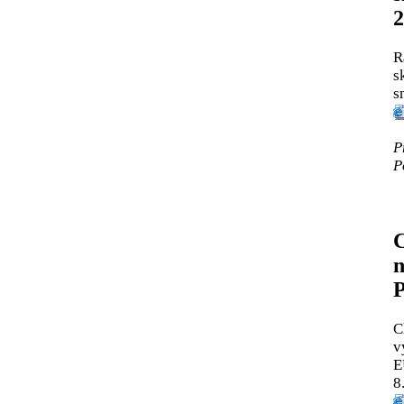
2
R
s
s
P
P
C
n
P
C
v
E
8