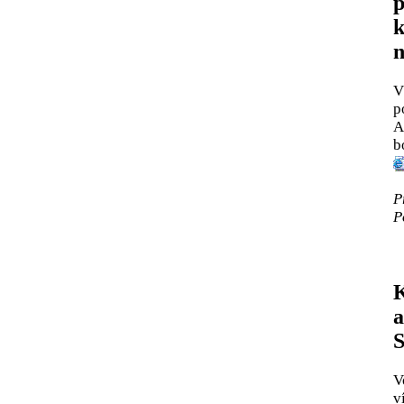
p
k
n
V
p
A
b
P
P
K
a
S
V
v