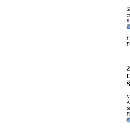
S
c
R
P
P
2
Š
V
A
t
P