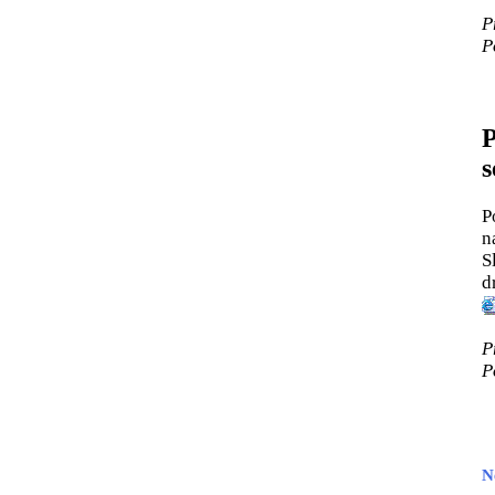
P
P
P
s
P
n
S
d
P
P
N