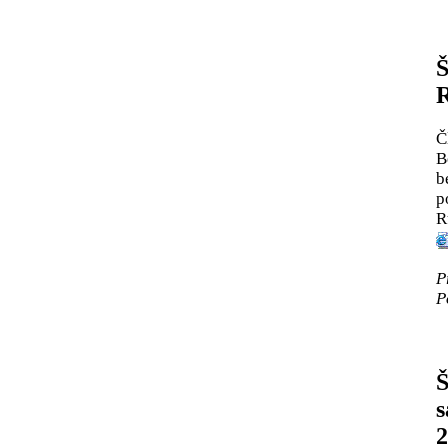
Š
R
Č
B
b
p
R
P
P
Š
s
2