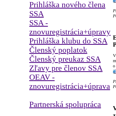
Prihláška nového člena
P
SSA
P
SSA -
znovuregistrácia+úpravy
Prihláška klubu do SSA
Členský poplatok
V
Členský preukaz SSA
m
o
Zľavy pre členov SSA
OEAV -
P
znovuregistrácia+úprava
P
Partnerská spolupráca
V
z