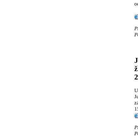
o
P
P
J
ž
2
U
J
z
1
P
P