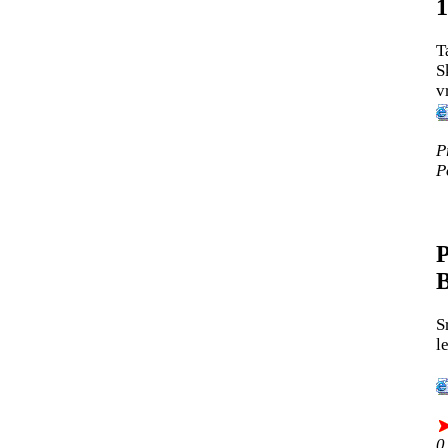
1
T
S
v
P
P
P
B
S
l