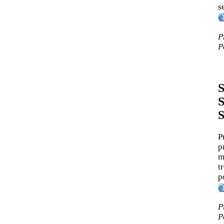
s
P
P
S
S
S
P
p
m
t
p
P
P