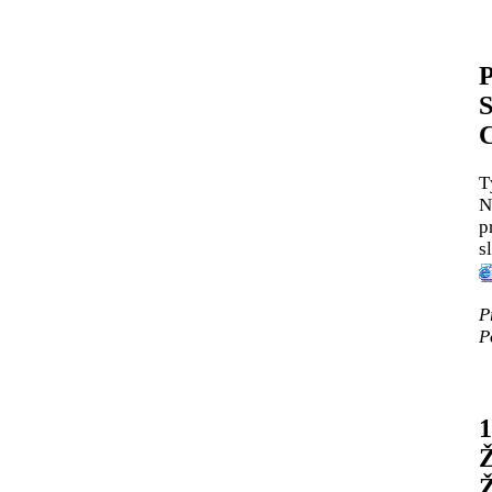
P
S
T
N
p
s
P
P
1
Ž
Ž