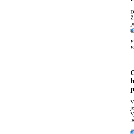
D
Ž
p
P
P
O
p
V
j
V
n