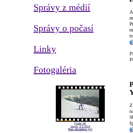
Správy z médií
A
m
P
Správy o počasí
m
t
Linky
P
P
Fotogaléria
P
Z
n
S
š
Finále SP
Jasná, 5.4.2014
Viac obrázkov >>>