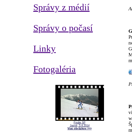
Správy z médií
A
Správy o počasí
G
P
n
Linky
G
M
m
Fotogaléria
P
P
v
w
Finále SP
Š
Jasná, 5.4.2014
Viac obrázkov >>>
m