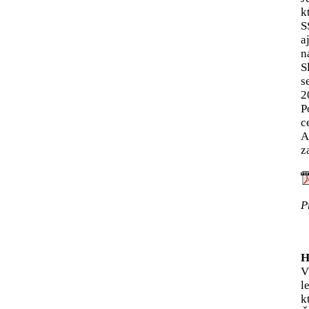
k
S
a
n
S
s
2
P
c
A
z
P
H
V
l
k