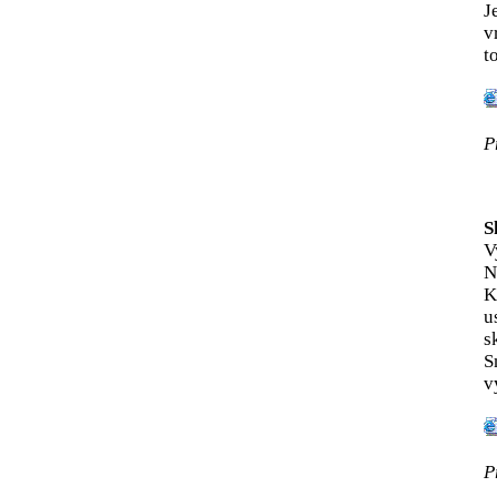
J
v
t
P
S
V
N
K
u
s
S
v
P