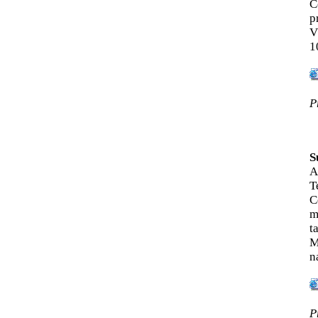
Č
p
V
1
P
S
A
T
C
m
t
M
n
P