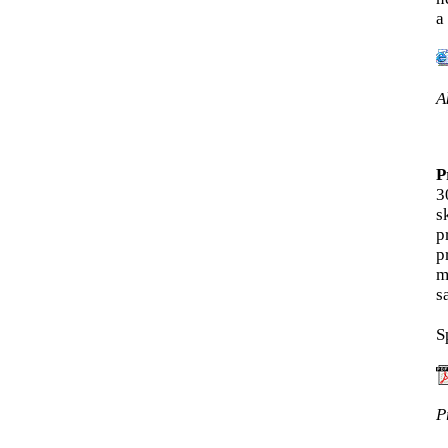
a
A
P
3
s
p
p
m
s
S
P