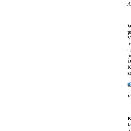
A
W
p
V
t
s
p
Ď
K
z
P
B
t
5