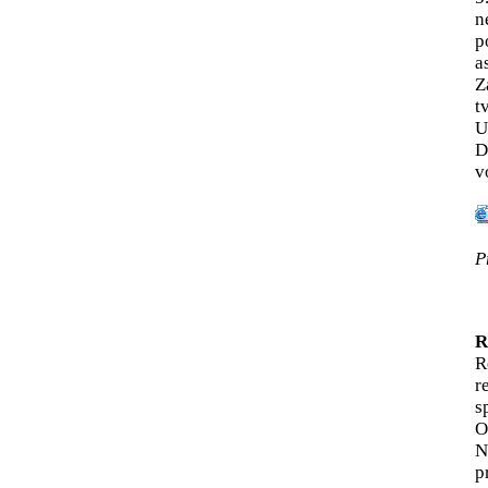
n
p
a
Z
t
U
D
v
P
R
R
r
s
O
N
p