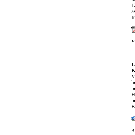
1
a
I
P
I
K
V
h
p
H
p
B
A