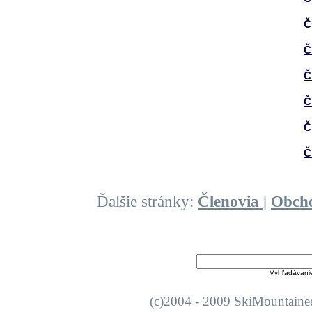
Č
Č
Č
Č
Č
Č
Ďalšie stránky:
Členovia
|
Obch
Vyhľadávani
(c)2004 - 2009 SkiMount