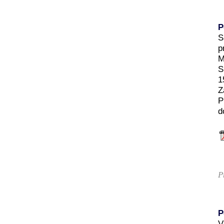
P
S
p
M
S
1
Z
P
d
P
P
V