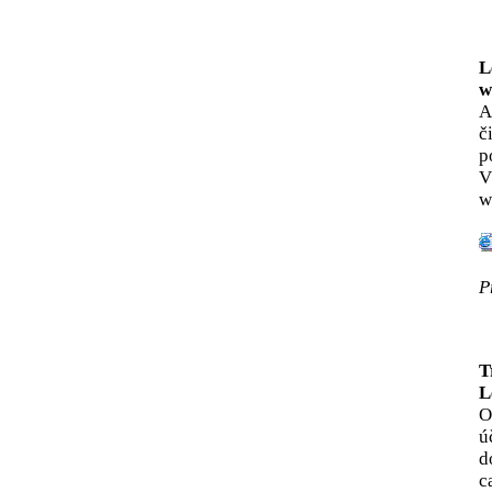
L
w
A
č
p
V
w
P
T
L
O
ú
d
c