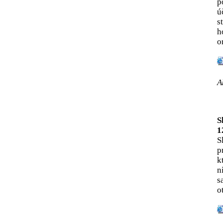
p
ú
s
h
o
A
S
1
S
p
k
n
s
o