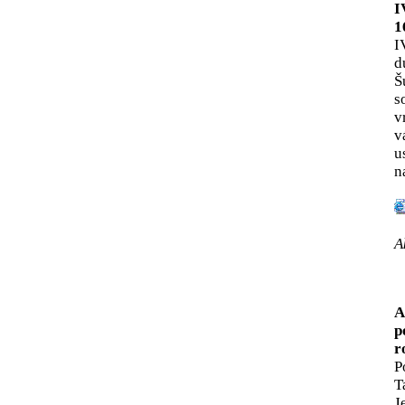
I
1
I
d
Š
s
v
v
u
n
A
A
p
r
P
T
J