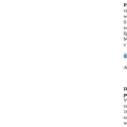
P
v
w
S
z
š
M
v
A
D
p
V
z
1
s
w