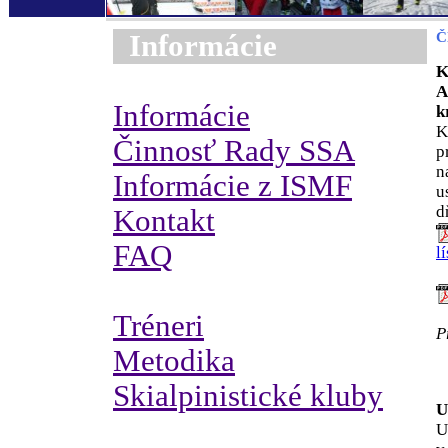
Informácie
Č
K
A
Informácie
k
K
Činnosť Rady SSA
p
n
Informácie z ISMF
u
d
Kontakt
FAQ
l
Tréneri
P
Metodika
Skialpinistické kluby
U
U