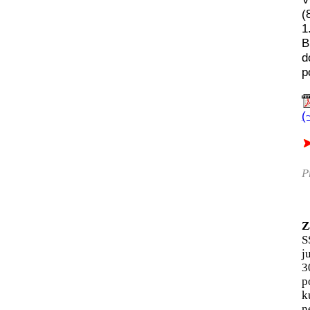
(
1
B
d
p
(
P
Z
S
j
3
p
k
n