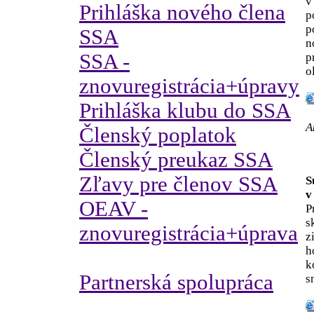
v
Prihláška nového člena
p
p
SSA
n
SSA -
p
o
znovuregistrácia+úpravy
Prihláška klubu do SSA
A
Členský poplatok
Členský preukaz SSA
Zľavy pre členov SSA
S
v
OEAV -
P
s
znovuregistrácia+úprava
z
h
k
Partnerská spolupráca
s