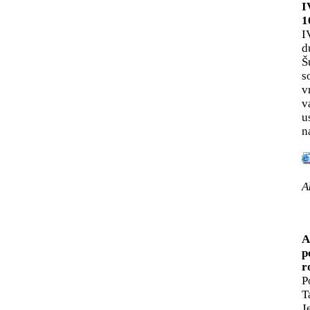
I
1
I
d
Š
s
v
v
u
n
A
A
p
r
P
T
J