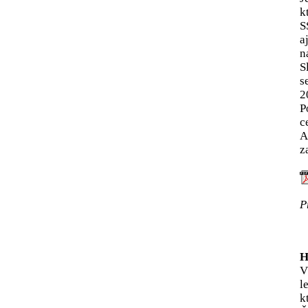
k
S
a
n
S
s
2
P
c
A
z
P
H
V
l
k