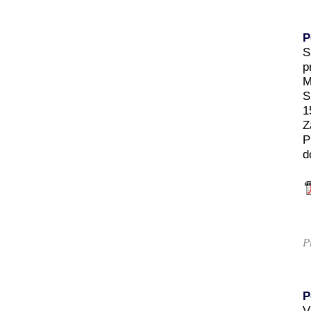
P
S
p
M
S
1
Z
P
d
P
P
V