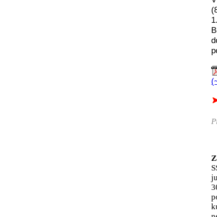
(
1
B
d
p
(
P
Z
S
j
3
p
k
n