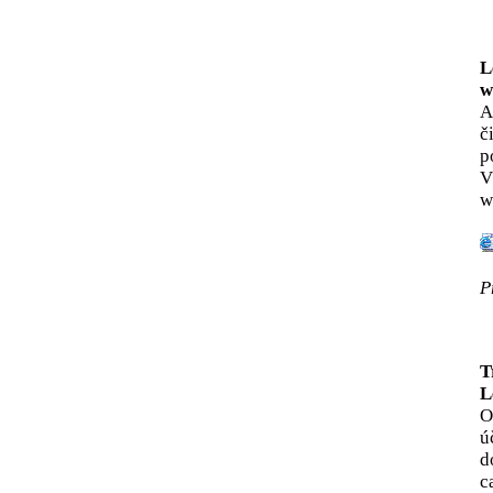
L
w
A
č
p
V
w
P
T
L
O
ú
d
c