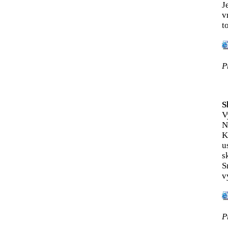
J
v
t
P
S
V
N
K
u
s
S
v
P