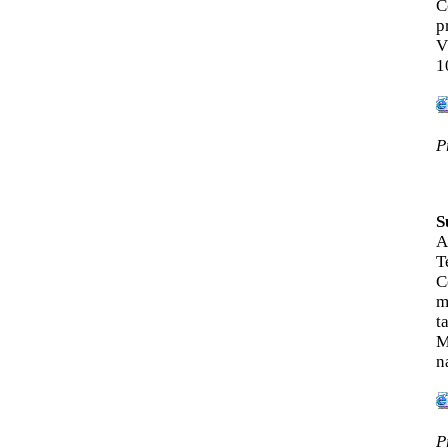
Č
p
V
1
P
S
A
T
C
m
t
M
n
P