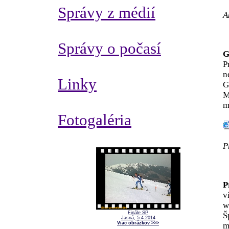
Správy z médií
A
Správy o počasí
G
P
n
Linky
G
M
m
Fotogaléria
P
P
v
w
Finále SP
Š
Jasná, 5.4.2014
Viac obrázkov >>>
m