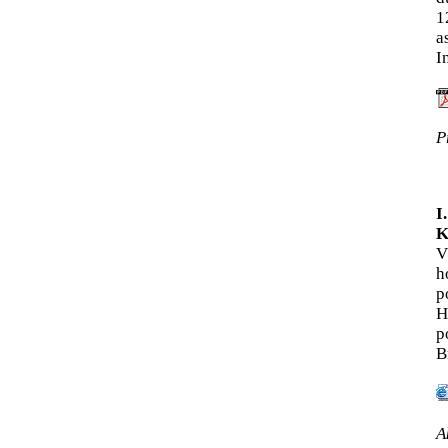
1
a
I
P
I
K
V
h
p
H
p
B
A