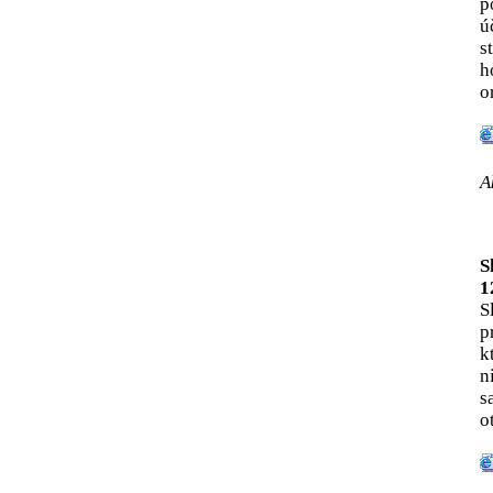
p
ú
s
h
o
A
S
1
S
p
k
n
s
o