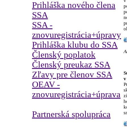
v
Prihláška nového člena
p
p
SSA
n
SSA -
p
o
znovuregistrácia+úpravy
Prihláška klubu do SSA
A
Členský poplatok
Členský preukaz SSA
Zľavy pre členov SSA
S
v
OEAV -
P
s
znovuregistrácia+úprava
z
h
k
Partnerská spolupráca
s