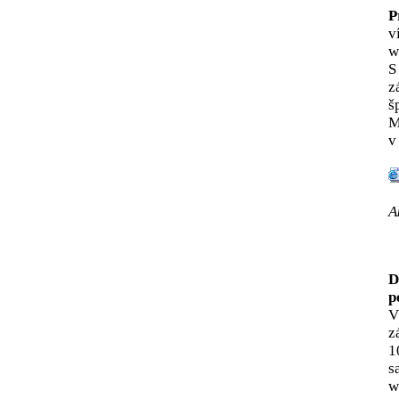
P
v
w
S
z
š
M
v
A
D
p
V
z
1
s
w