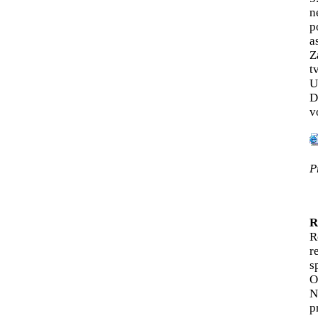
n
p
a
Z
t
U
D
v
P
R
R
r
s
O
N
p