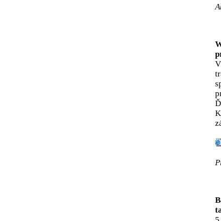
A
W
p
V
t
s
p
Ď
K
z
P
B
t
5