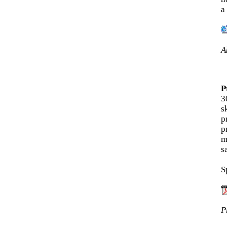
a
A
P
3
s
p
p
m
s
S
P