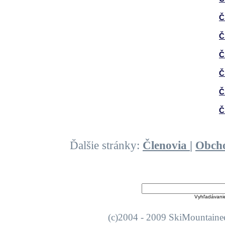
Č
Č
Č
Č
Č
Č
Ďalšie stránky:
Členovia
|
Obch
Vyhľadávani
(c)2004 - 2009 SkiMount