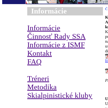
Informácie
Č
K
A
Informácie
k
K
Činnosť Rady SSA
p
n
Informácie z ISMF
u
d
Kontakt
FAQ
l
Tréneri
P
Metodika
Skialpinistické kluby
U
U