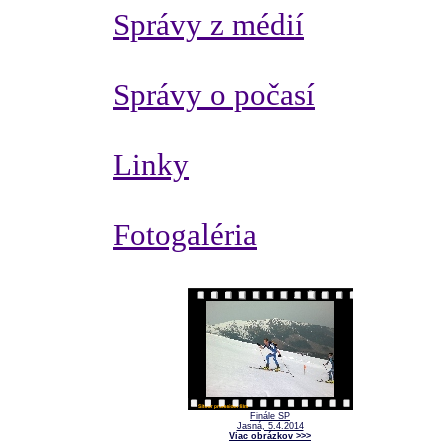
Správy z médií
Správy o počasí
Linky
Fotogaléria
Finále SP
Jasná, 5.4.2014
Viac obrázkov >>>