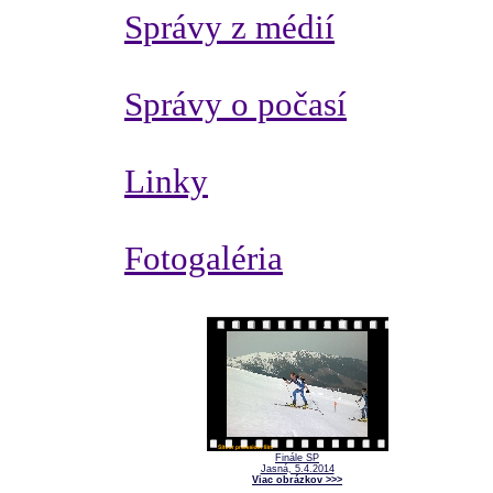
Správy z médií
Správy o počasí
Linky
Fotogaléria
Finále SP
Jasná, 5.4.2014
Viac obrázkov >>>