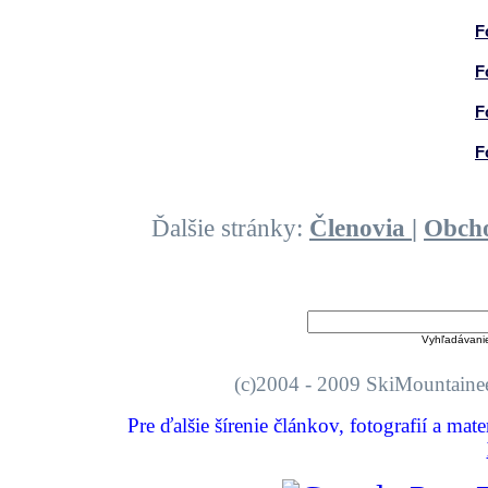
F
F
F
F
Ďalšie stránky:
Členovia
|
Obch
Vyhľadávani
(c)2004 - 2009 SkiMount
Pre ďalšie šírenie článkov, fotografií a mat