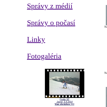
Správy z médií
Správy o počasí
No
Linky
Fotogaléria
No
Finále SP
Jasná, 5.4.2014
Viac obrázkov >>>