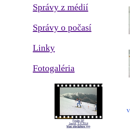
Správy z médií
Správy o počasí
Linky
Fotogaléria
V
Finále SP
Jasná, 5.4.2014
Viac obrázkov >>>