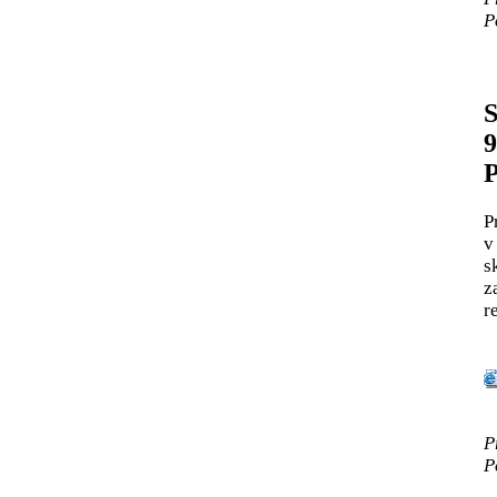
P
S
9
P
P
v
s
z
r
P
P