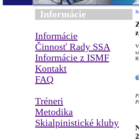
Informácie
I
Z
Informácie
Činnosť Rady SSA
V
s
Informácie z ISMF
R
Kontakt
FAQ
P
Tréneri
P
Metodika
Skialpinistické kluby
N
2