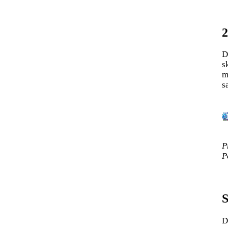
2
D
s
m
sa
P
P
S
D