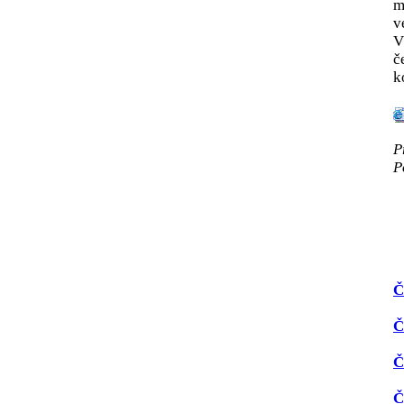
m
v
V
č
k
P
P
Č
Č
Č
Č