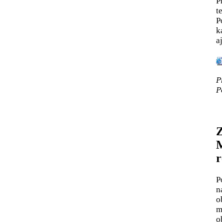
P
t
P
k
a
P
P
Z
M
r
P
n
o
m
o