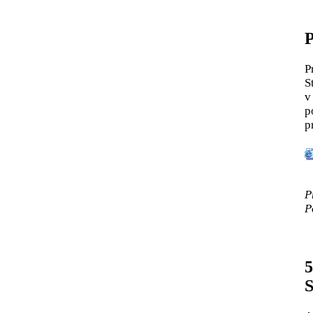
P
P
S
v
p
p
P
P
5