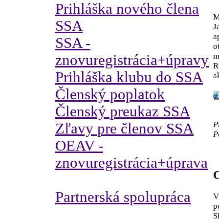
Prihláška nového člena
M
SSA
J
a
SSA -
o
m
znovuregistrácia+úpravy
R
Prihláška klubu do SSA
a
Členský poplatok
Členský preukaz SSA
P
Zľavy pre členov SSA
P
OEAV -
znovuregistrácia+úprava
C
Partnerská spolupráca
V
p
S