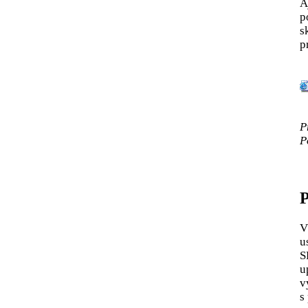
A
p
s
p
P
P
P
V
u
S
u
v
s