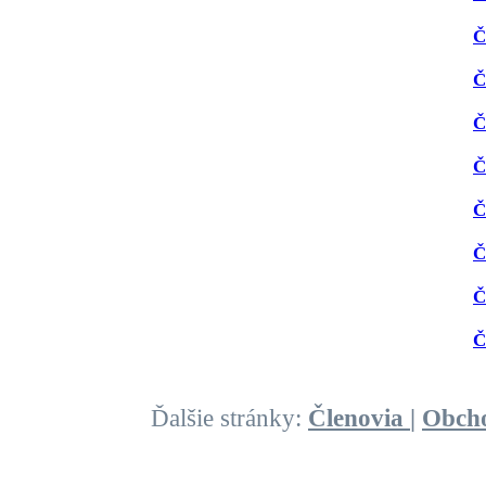
Č
Č
Č
Č
Č
Č
Č
Č
Ďalšie stránky:
Členovia
|
Obch