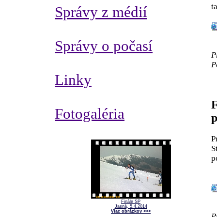
t
Správy z médií
Správy o počasí
P
P
Linky
F
Fotogaléria
p
P
S
p
Finále SP
Jasná, 5.4.2014
Viac obrázkov >>>
P