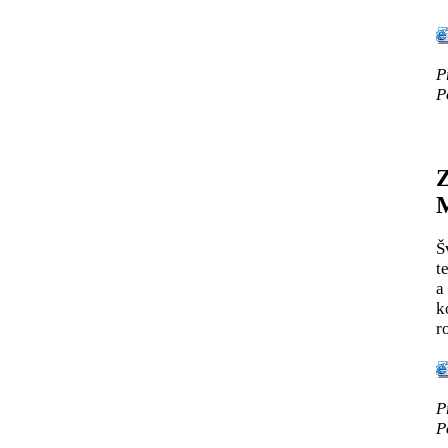
P
P
Z
M
Š
t
a
k
r
P
P