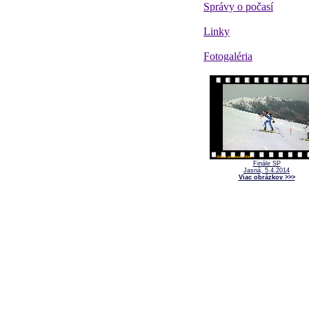
Správy o počasí
Linky
Fotogaléria
Finále SP
Jasná, 5.4.2014
Viac obrázkov >>>