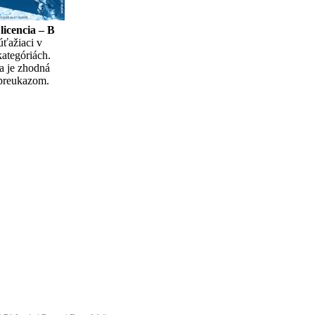
licencia – B
úťažiaci v
ategóriách.
a je zhodná
preukazom.