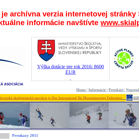
 je archívna verzia internetovej stránky
ktuálne informácie navštívte
www.skialp
Výška dotácie pre rok 2016: 8600
EUR
KÁ ASOCIÁCIA
Home
|
Informácie
|
Pretekári
|
Neprete
lovenská skialpinistická asociácia je člen International Ski Mountaineering Federation
Preukazy 2011