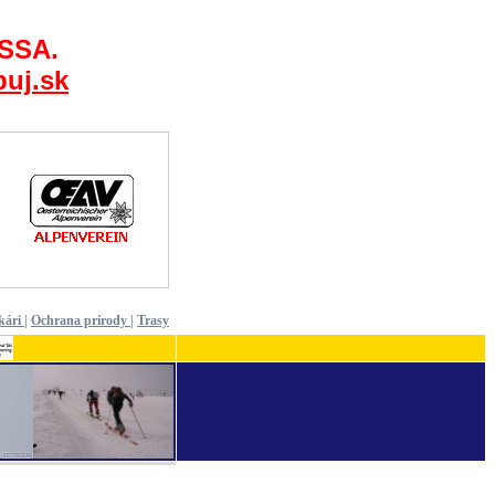
 SSA.
uj.sk
kári
|
Ochrana prírody
|
Trasy