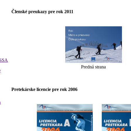
Členské preukazy pre rok 2011
 SSA
Predná strana
y
Pretekárske licencie pre rok 2006
a