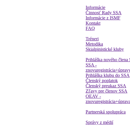
Informácie
Činnosť Rady SSA
Informácie z ISMF
Kontakt
FAQ
Tréneri
Metodika
Skialpinistické kluby
Prihláška nového člena
SSA -
znovuregistrácia+úprav
Prihláška klubu do SSA
Členský poplatok
Členský preukaz SSA
Zľavy pre členov SSA
OEAV -
znovuregistrácia+úprav
Partnerská spolupráca
Správy z médií