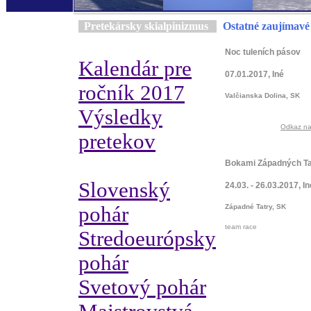
Pretekársky skialpinizmus
Ostatné zaujímavé
Noc tuleních pásov
Kalendár pre
07.01.2017, Iné
ročník 2017
Valčianska Dolina, SK
Výsledky
Odkaz na 
pretekov
Bokami Západných Ta
Slovenský
24.03. - 26.03.2017, In
pohár
Západné Tatry, SK
team race
Stredoeurópsky
pohár
Svetový pohár