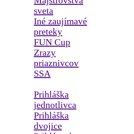
Majstrovstvá
sveta
Iné zaujímavé
preteky
FUN Cup
Zrazy
priaznivcov
SSA
Prihláška
jednotlivca
Prihláška
dvojice