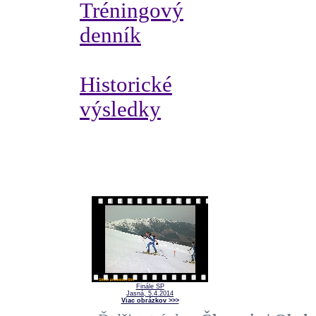
Tréningový
denník
Historické
výsledky
Finále SP
Jasná, 5.4.2014
Viac obrázkov >>>