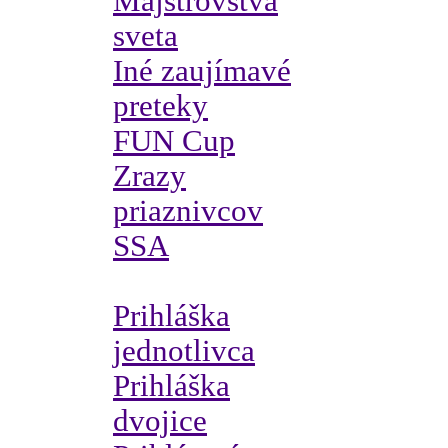
Majstrovstvá
sveta
Iné zaujímavé
preteky
FUN Cup
Zrazy
priaznivcov
SSA
Prihláška
jednotlivca
Prihláška
dvojice