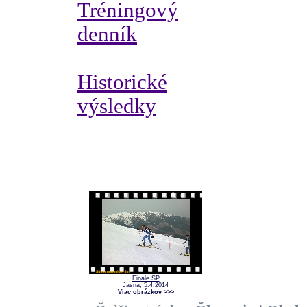
Tréningový
denník
Historické
výsledky
Finále SP
Jasná, 5.4.2014
Viac obrázkov >>>