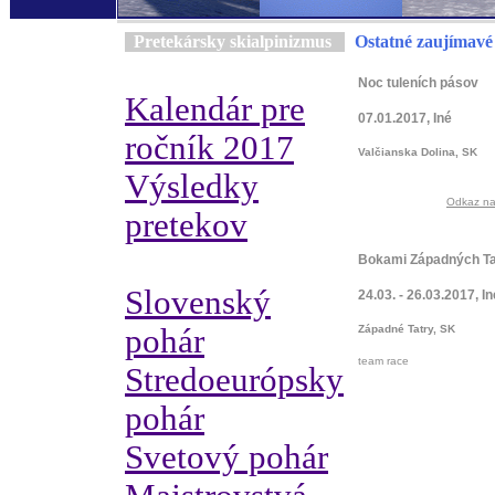
Pretekársky skialpinizmus
Ostatné zaujímavé
Noc tuleních pásov
Kalendár pre
07.01.2017, Iné
ročník 2017
Valčianska Dolina, SK
Výsledky
Odkaz na 
pretekov
Bokami Západných Ta
Slovenský
24.03. - 26.03.2017, In
pohár
Západné Tatry, SK
team race
Stredoeurópsky
pohár
Svetový pohár