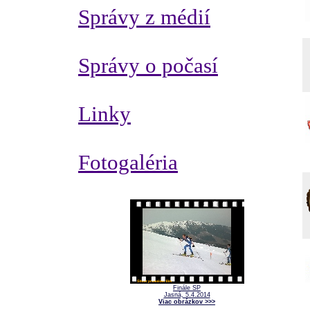
Správy z médií
Správy o počasí
Linky
Fotogaléria
Finále SP
Jasná, 5.4.2014
Viac obrázkov >>>