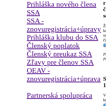
r
Prihláška nového člena
č
SSA
s
SSA -
Ž
znovuregistrácia+úpravy
k
s
Prihláška klubu do SSA
č
Členský poplatok
Členský preukaz SSA
P
P
Zľavy pre členov SSA
OEAV -
znovuregistrácia+úprava
S
1
Partnerská spolupráca
V
k