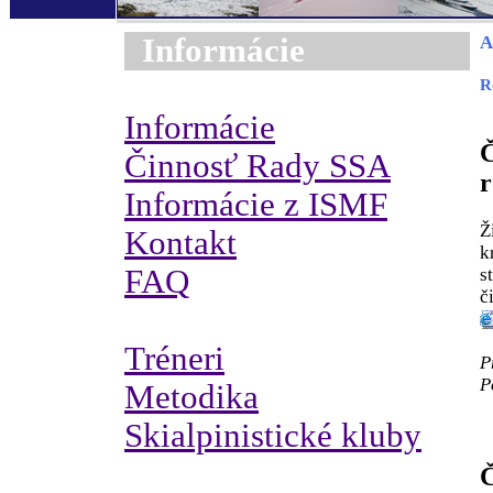
Informácie
A
R
Informácie
Č
Činnosť Rady SSA
r
Informácie z ISMF
Ž
Kontakt
k
FAQ
s
č
Tréneri
P
P
Metodika
Skialpinistické kluby
Č