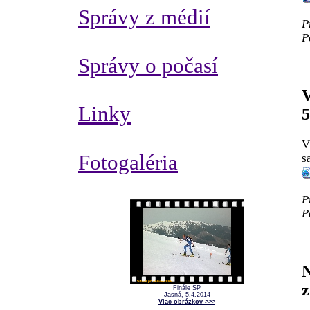
Správy z médií
P
P
Správy o počasí
V
Linky
5
V
Fotogaléria
s
P
P
N
Finále SP
Jasná, 5.4.2014
Viac obrázkov >>>