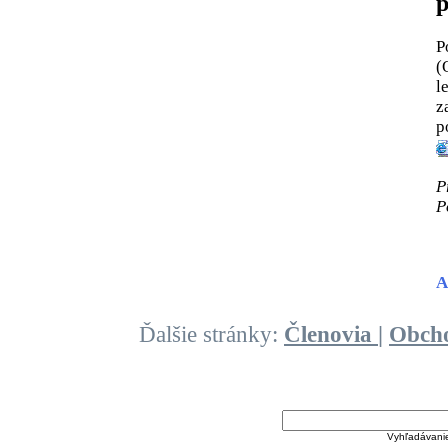
p
P
(
l
z
p
P
P
A
Ďalšie stránky:
Členovia
|
Obch
Vyhľadávani