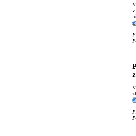
V
v
n
P
P
P
V
z
P
P