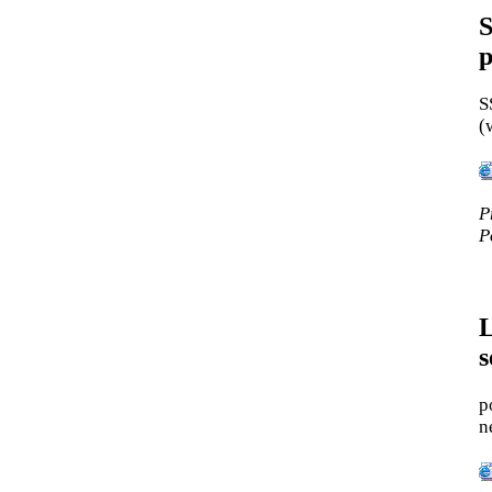
p
S
(
P
P
L
s
p
n