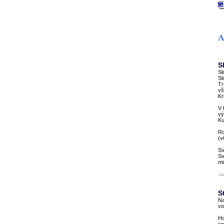
A
S
Sl
Sl
Tr
vš
Kr
V 
vý
Ku
Ro
(v
Sv
Sv
mi
-z
S
Na
vo
Ho