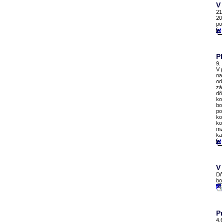
V
21
20
po
P
9.
V 
na
od
zá
dô
ko
bo
po
ko
ko
ma
ka
V
Dň
bo
P
4.