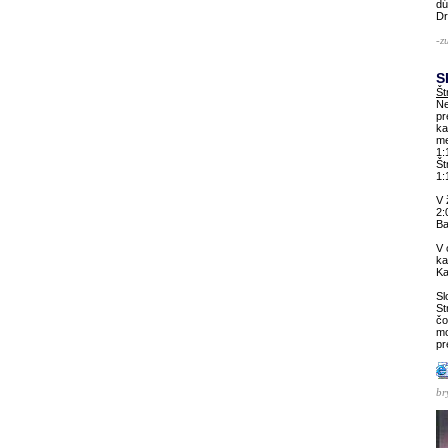
dú
Dr
-z
S
Št
Ne
pr
ka
me
1:
Št
1:
V 
2:
Ba
V 
ka
Ka
Sl
St
čo
mo
pr
br