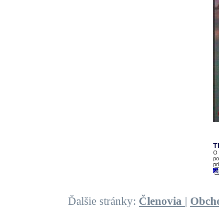
T
O 
po
pr
Ďalšie stránky:
Členovia
|
Obch