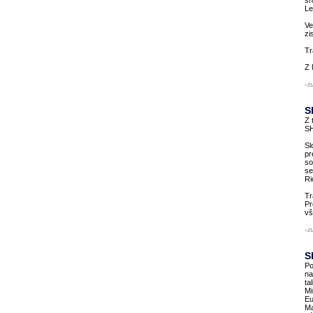
sn
Le
Ve
zi
Tr
Z 
-z
S
Z 
S
Sl
pr
so
se
Ri
Tr
Pr
vš
-z
S
Po
na
ta
Mi
Eu
Ma