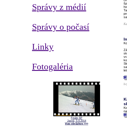
či
šp
Správy z médií
ho
Ta
pr
sa
Správy o počasí
Ka
I
Ko
Linky
Zá
sk
vr
ko
Fotogaléria
Sl
sa
le
br
K
s
Ko
na
Finále SP
Jasná, 5.4.2014
Viac obrázkov >>>