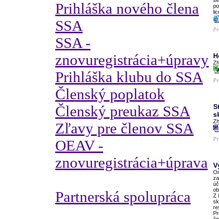
se
Prihláška nového člena
po
lic
SSA
Pr
SSA -
znovuregistrácia+úpravy
H
Zh
Prihláška klubu do SSA
Pr
Členský poplatok
S
Členský preukaz SSA
s
Zh
Zľavy pre členov SSA
Pr
OEAV -
znovuregistrácia+úprava
V
Or
za
úč
ob
Partnerská spolupráca
Z 
sk
re
Pr