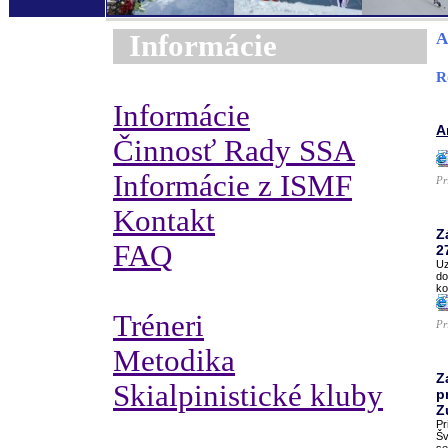
Informácie
A
R
Informácie
A
Činnosť Rady SSA
Informácie z ISMF
Pr
Kontakt
Z
FAQ
2
Uz
do
ko
Tréneri
Pr
Metodika
Z
Skialpinistické kluby
p
Z
Pr
Šv