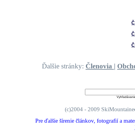
Č
Č
Č
Ďalšie stránky:
Členovia
|
Obch
Vyhľadávani
(c)2004 - 2009 SkiMount
Pre ďalšie šírenie článkov, fotografií a mat