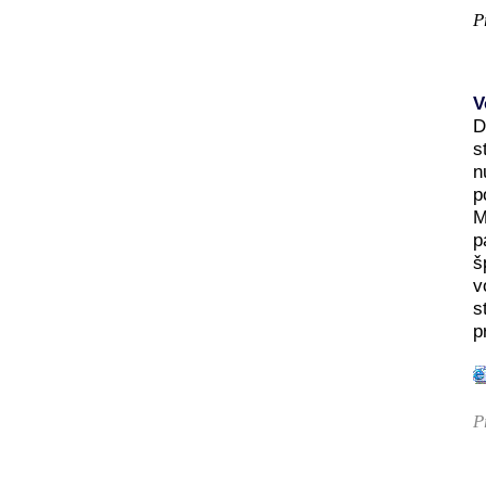
P
V
D
s
n
p
M
p
š
v
s
p
P