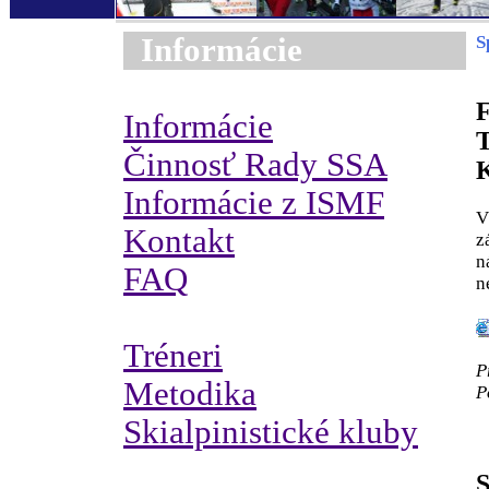
Informácie
S
Informácie
Činnosť Rady SSA
Informácie z ISMF
V
Kontakt
z
n
FAQ
n
Tréneri
P
Metodika
P
Skialpinistické kluby
S