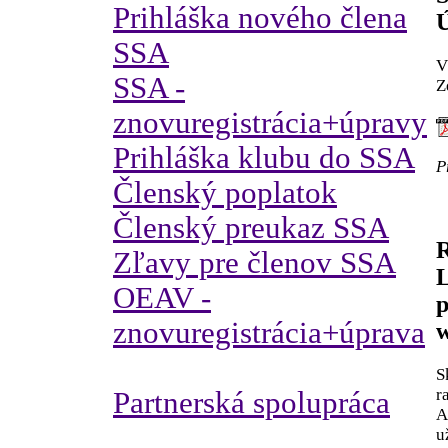
Prihláška nového člena
Ú
SSA
V
SSA -
Z
znovuregistrácia+úpravy
Prihláška klubu do SSA
P
Členský poplatok
Členský preukaz SSA
Zľavy pre členov SSA
OEAV -
p
znovuregistrácia+úprava
w
S
r
Partnerská spolupráca
A
u