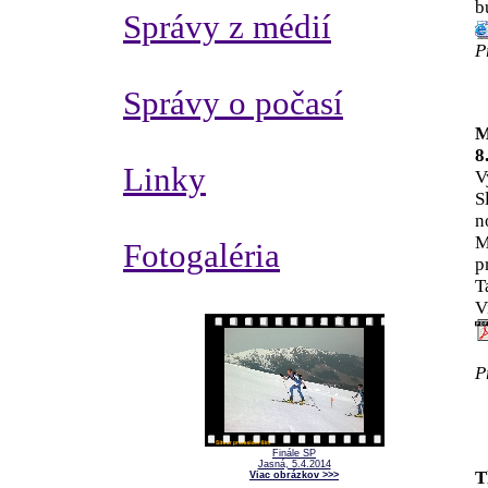
b
Správy z médií
P
Správy o počasí
M
8
Linky
V
S
n
M
Fotogaléria
p
T
V
P
Finále SP
Jasná, 5.4.2014
T
Viac obrázkov >>>