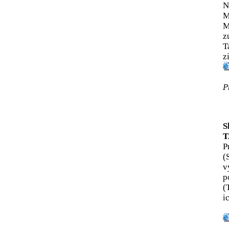
N
M
M
z
T
z
P
S
T
P
(
v
p
(
i