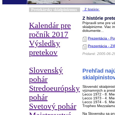
Pretekársky skialpinizmus
Z histórie:
Z histórie pre
Kalendár pre
Pripravili sme pre v
skialpinizme. Viac 
dokumente...
ročník 2017
Prezentácia - Po
Výsledky
Prezentácia - ZI
pretekov
Pridané: 2005-06-2
Slovenský
Prehľad naj
skialpinisto
pohár
Stredoeurópsky
Slovenskí skialpinist
významných a presť
Lecco 1972 - 8. Mie
pohár
Lecco 1973 - 4. Mie
Lecco 1974 - 6. Mies
Svetový pohár
Tropheo Mezzalama 1
Na Slovensku sa prv