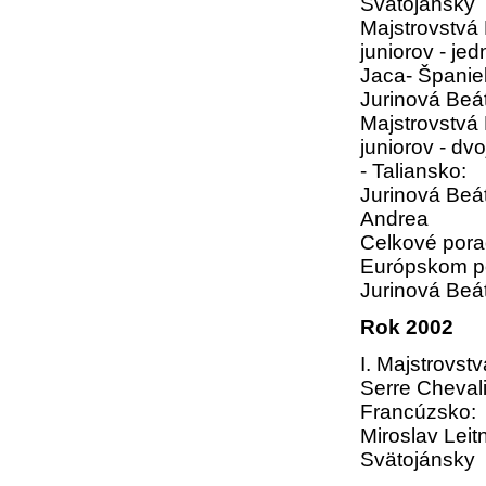
Svätojánsky
Majstrovstvá
juniorov - jed
Jaca- Španie
Jurinová Beá
Majstrovstvá
juniorov - dv
- Taliansko:
Jurinová Beá
Andrea
Celkové pora
Európskom poh
Jurinová Beá
Rok 2002
I. Majstrovstv
Serre Chevali
Francúzsko:
Miroslav Leitn
Svätojánsky