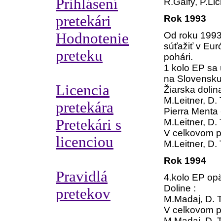
Prihlásení
R.Gálfy, P.Li
pretekári
Rok 1993
Hodnotenie
Od roku 1993
súťažiť v Eu
preteku
pohári.
1 kolo EP sa 
na Slovensk
Licencia
Žiarska dolin
M.Leitner, D.
pretekára
Pierra Menta -
Pretekári s
M.Leitner, D.
V celkovom p
licenciou
M.Leitner, D.
Rok 1994
Pravidlá
4.kolo EP opä
Doline :
pretekov
M.Madaj, D. 
V celkovom p
M.Madaj, D. 