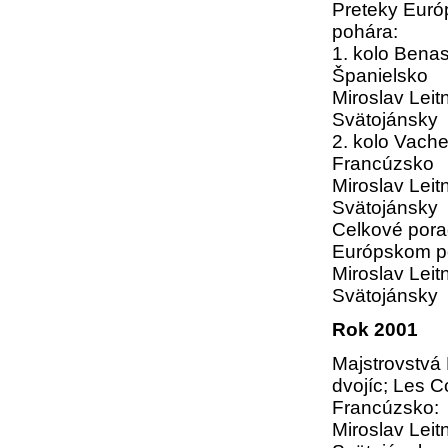
Preteky Eur
pohára:
1. kolo Bena
Španielsko
Miroslav Leitn
Svätojánsky
2. kolo Vach
Francúzsko
Miroslav Leitn
Svätojánsky
Celkové pora
Európskom po
Miroslav Leitn
Svätojánsky
Rok 2001
Majstrovstvá
dvojíc; Les C
Francúzsko:
Miroslav Leitn