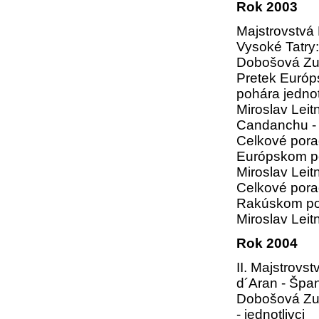
Rok 2003
Majstrovstvá 
Vysoké Tatry:
Dobošová Zuz
Pretek Euró
pohára jednot
Miroslav Leitn
Candanchu -
Celkové pora
Európskom po
Miroslav Leit
Celkové pora
Rakúskom po
Miroslav Leit
Rok 2004
II. Majstrovst
d´Aran - Špa
Dobošová Zuz
- jednotlivci