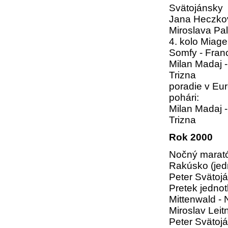
Svätojánsky
Jana Heczko
Miroslava Pa
4. kolo Miag
Somfy - Fran
Milan Madaj 
Trizna
poradie v E
pohári:
Milan Madaj 
Trizna
Rok 2000
Nočný marató
Rakúsko (jedn
Peter Svätoj
Pretek jednot
Mittenwald -
Miroslav Leit
Peter Svätoj