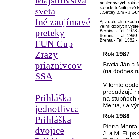
Majstrovstvá
nasledovných rokoch
sa uskutočnili prvé 
sveta
J.Settey 3.m - J.Gür
Iné zaujímavé
Aj v ďalších rokoch 
veľmi dobrých výsle
preteky
Bernina - Tal. 1978 
Bernina - Tal. 1980 
Brenta - Tal. 1982 - 
FUN Cup
Zrazy
Rok 1987
priaznivcov
Bratia Ján a 
(na dodnes n
SSA
V tomto obdob
presadzujú na
Prihláška
na stupňoch v
Menta, / a vý
jednotlivca
Rok 1988
Prihláška
Pierra Menta -
dvojice
J. a M. Filips