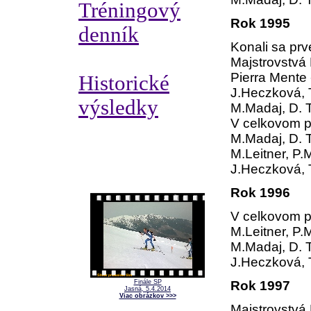
Tréningový
Rok 1995
denník
Konali sa prv
Majstrovstvá
Pierra Mente -
Historické
J.Heczková, 
výsledky
M.Madaj, D. 
V celkovom p
M.Madaj, D. 
M.Leitner, P.
J.Heczková, 
Rok 1996
V celkovom p
M.Leitner, P.
M.Madaj, D. 
J.Heczková, 
Finále SP
Rok 1997
Jasná, 5.4.2014
Viac obrázkov >>>
Majstrovstvá 