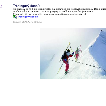
17
Tréningový denník
Tréningový denník pre skialpinistov na stiahnutie pre všetkých záujemcov. Doplňujúce
sezóny začal 31.5.2004. Ostatné pokyny sa dočítate v priložených listoch.
Prípadné otázky posielajte na adresu trener@skimountaineering.sk
Tréningový denník
Pridané: 2004-06-12 21:30:00