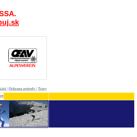
 SSA.
uj.sk
kári
|
Ochrana prírody
|
Trasy