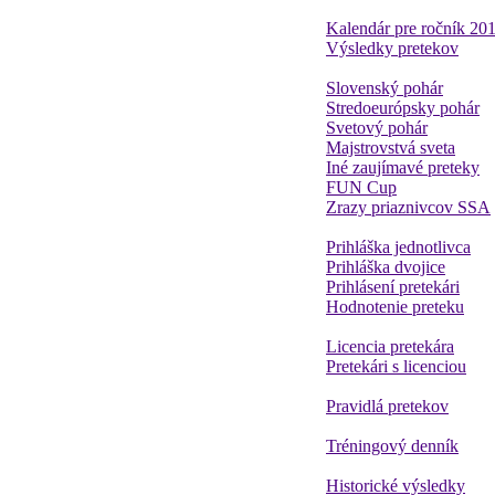
Kalendár pre ročník 20
Výsledky pretekov
Slovenský pohár
Stredoeurópsky pohár
Svetový pohár
Majstrovstvá sveta
Iné zaujímavé preteky
FUN Cup
Zrazy priaznivcov SSA
Prihláška jednotlivca
Prihláška dvojice
Prihlásení pretekári
Hodnotenie preteku
Licencia pretekára
Pretekári s licenciou
Pravidlá pretekov
Tréningový denník
Historické výsledky