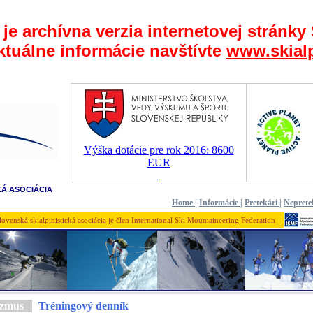
 je archívna verzia internetovej stránky
ktuálne informácie navštívte
www.skialp
Výška dotácie pre rok 2016: 8600
EUR
KÁ ASOCIÁCIA
Home
|
Informácie
|
Pretekári
|
Neprete
lovenská skialpinistická asociácia je člen International Ski Mountaineering Federation
nizmus
Tréningový denník