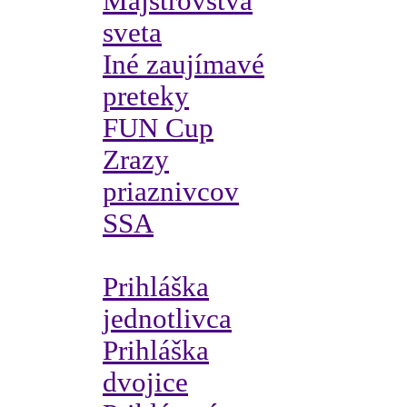
Majstrovstvá
sveta
Iné zaujímavé
preteky
FUN Cup
Zrazy
priaznivcov
SSA
Prihláška
jednotlivca
Prihláška
dvojice