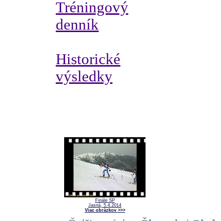
Tréningový
denník
Historické
výsledky
Finále SP
Jasná, 5.4.2014
Viac obrázkov >>>