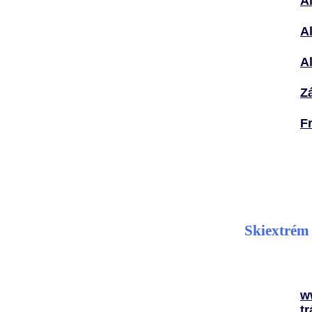
Al
Al
Al
Zá
Fr
Skiextrém
w
tr