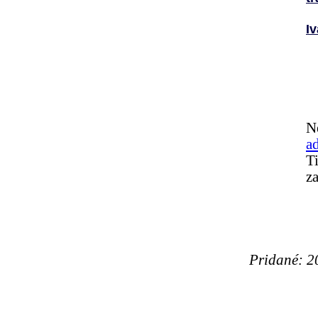
Iv
N
a
T
z
Pridané: 2