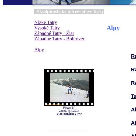
Skialpinistické a freeridové trasy
Nízke Tatry
Alpy
Vysoké Tatry
Západné Tatry - Žiar
Západné Tatry - Bobrovec
Alpy
R
R
R
T
Finále SP
Al
Jasná, 5.4.2014
Viac obrázkov >>>
Al