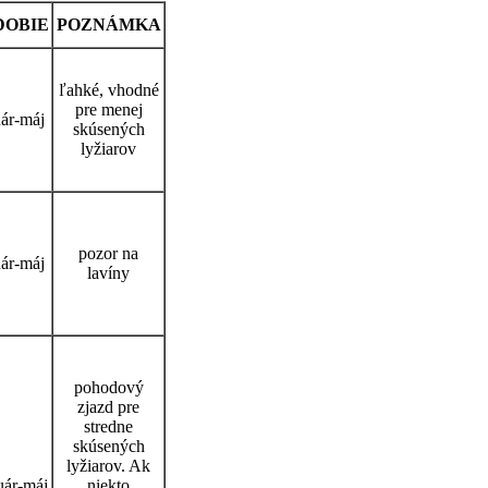
DOBIE
POZNÁMKA
ľahké, vhodné
pre menej
uár-máj
skúsených
lyžiarov
pozor na
uár-máj
lavíny
pohodový
zjazd pre
stredne
skúsených
lyžiarov. Ak
uár-máj
niekto