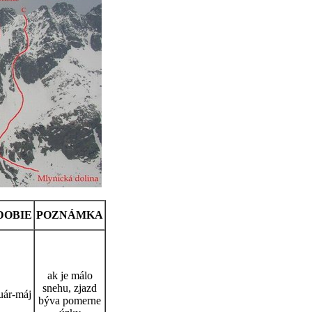
DOBIE
POZNÁMKA
ak je málo
snehu, zjazd
uár-máj
býva pomerne