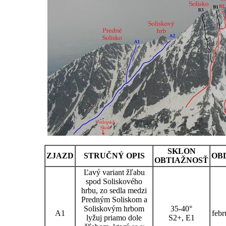
SKLON
ZJAZD
STRUČNÝ OPIS
OB
OBTIAŽNOSŤ
Ľavý variant žľabu
spod Soliskového
hrbu, zo sedla medzi
Predným Soliskom a
Soliskovým hrbom
35-40°
A1
febr
lyžuj priamo dole
S2+, E1