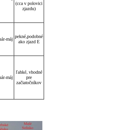
(cca v polovici
zjazdu)
pekné,podobné
uár-máj
ako zjazd E
ľahké, vhodné
uár-máj
pre
začiatočníkov