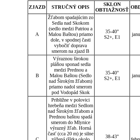
SKLON
ZJAZD
STRUČNÝ OPIS
OB
OBTIAŽNOSŤ
Žľabom spadajúcim zo
Sedla nad Skokom
(sedlo medzi Patriou a
35-40°
A
Malou Baštou) priamo
jan
S2+, E1
dole, v spodnej časti
vybočiť doprava
smerom na zjazd B
Výraznou širokou
pláňou sponad sedla
medzi Prednou a
35-40°
B
Malou Baštou (Sedlo
jan
S2+, E1
nad Širokým žľabom)
priamo nadol smerom
pod Vodopád Skok
Približne v polovici
hrebeňa medzi Sedlom
nad Širokým žľabom a
Prednou baštou spadá
smerom do Mlynice
výrazný žľab. Horná
časť (cca 20 m) je silne
38-43°
C
zúžená (šírka okolo
febr