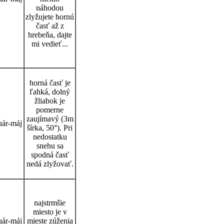
náhodou
zlyžujete hornú
časť až z
hrebeňa, dajte
mi vedieť...
horná časť je
ľahká, dolný
žliabok je
pomerne
zaujímavý (3m
uár-máj
šírka, 50°). Pri
nedostatku
snehu sa
spodná časť
nedá zlyžovať.
najstrmšie
miesto je v
uár-máj
mieste zúženia