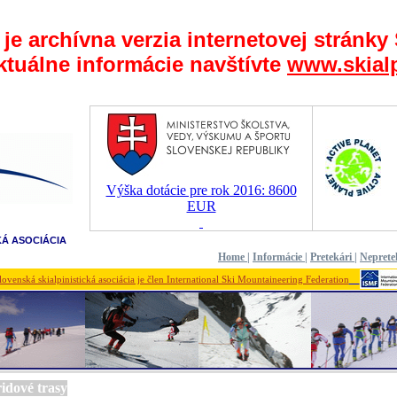
 je archívna verzia internetovej stránky
ktuálne informácie navštívte
www.skialp
Výška dotácie pre rok 2016: 8600
EUR
KÁ ASOCIÁCIA
Home
|
Informácie
|
Pretekári
|
Neprete
lovenská skialpinistická asociácia je člen International Ski Mountaineering Federation
ridové trasy