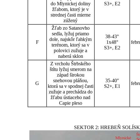
do Mlynickej doliny
S3+, E2
žľabom, ktorý je v
strednej časti mierne
zúžený
Žľab zo Satanovho
sedla, lyžuj priamo
38-43°
dole, najskôr ľahkým
F
1x48°
febr
terénom, ktorý sa v
S3+, E2
polovici zužuje a
naberá sklon
Z vrcholu Štrbského
štítu lyžuj smerom na
západ širokou
snehovou pláňou,
35-40°
G
febr
ktorá sa v spodnej časti
S2+, E1
zužuje a prechádza do
žľabu ústiaceho nad
Capie pleso
SEKTOR 2: HREBEŇ SOLÍSK