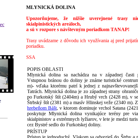
MLYNICKÁ DOLINA
Upozorňujeme, že nižšie uverejnené trasy n
skialpinistických areáloch,
vec
a sú v rozpore s návštevným poriadkom TANAP!
Trasy uvádzame z dôvodu ich využívania aj pred prijat
poriadku.
SSA
POPIS OBLASTI
Mlynická dolina sa nachádza na v západnej časti 
Vstupnou bránou do doliny je známe turistické centrum
m)- vďaka ktorému patrí k jednej z najnavštevovanej
Tatrách. Mlynická dolina je zo západnej strany ohrani
po Furkotský štít (2404m) a Hrubý vrch (2428 m), v sev
>
Štrbský štít (2381 m) a masív Hlinskej veže (2340 m). 
hrebeňom Bášt
, v ktorom dominuje vrchol Satana (24
poskytuje Mlynická dolina vynikajúce terény pre vi
skialpinistov a extrémnych lyžiarov, v lete je medzi tu
cez Bystré sedlo do Furkotskej doliny.
PRÍSTUP
Prístup je jednoduchý. Vlakom sa odvezieš do Štrby a 