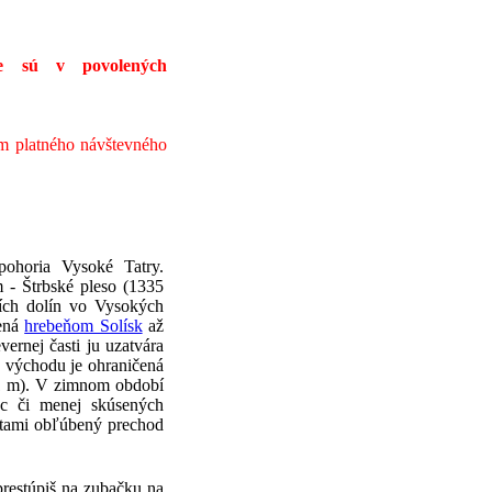
ie sú v povolených
ím platného návštevného
pohoria Vysoké Tatry.
 - Štrbské pleso (1335
ších dolín vo Vysokých
čená
hrebeňom Solísk
až
ernej časti ju uzatvára
Z východu je ohraničená
21 m). V zimnom období
ac či menej skúsených
ristami obľúbený prechod
prestúpiš na zubačku na