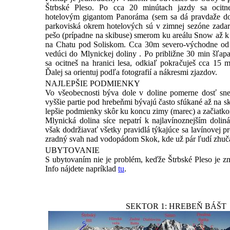
Štrbské Pleso. Po cca 20 minútach jazdy sa ocitn
hotelovým gigantom Panoráma (sem sa dá pravdaže dos
parkoviská okrem hotelových sú v zimnej sezóne zada
pešo (prípadne na skibuse) smerom ku areálu Snow až k 
na Chatu pod Soliskom. Cca 30m severo-východne od 
vedúci do Mlynickej doliny . Po približne 30 min šľapa
sa ocitneš na hranici lesa, odkiaľ pokračuješ cca 15
Ďalej sa orientuj podľa fotografií a nákresmi zjazdov.
NAJLEPŠIE PODMIENKY
Vo všeobecnosti býva dole v doline pomerne dosť sne
vyššie partie pod hrebeňmi bývajú často sfúkané až na
lepšie podmienky skôr ku koncu zimy (marec) a začiatkom 
Mlynická dolina síce nepatrí k najlavínoznejším dolin
však dodržiavať všetky pravidlá týkajúce sa lavínovej p
zradný svah nad vodopádom Skok, kde už pár ľudí zhuča
UBYTOVANIE
S ubytovaním nie je problém, keďže Štrbské Pleso je zn
Info nájdete napríklad
tu
.
SEKTOR 1: HREBEŇ BÁŠT