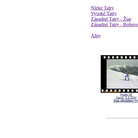
Nízke Tatry
Vysoké Tatry
Západné Tatry - Žiar
Západné Tatry - Bobro
Alpy
Finále SP
Jasná, 5.4.2014
Viac obrázkov >>