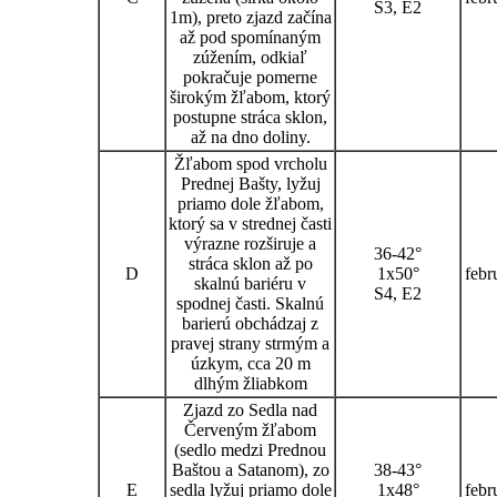
S3, E2
1m), preto zjazd začína
až pod spomínaným
zúžením, odkiaľ
pokračuje pomerne
širokým žľabom, ktorý
postupne stráca sklon,
až na dno doliny.
Žľabom spod vrcholu
Prednej Bašty, lyžuj
priamo dole žľabom,
ktorý sa v strednej časti
výrazne rozširuje a
36-42°
stráca sklon až po
D
1x50°
febr
skalnú bariéru v
S4, E2
spodnej časti. Skalnú
barierú obchádzaj z
pravej strany strmým a
úzkym, cca 20 m
dlhým žliabkom
Zjazd zo Sedla nad
Červeným žľabom
(sedlo medzi Prednou
Baštou a Satanom), zo
38-43°
E
sedla lyžuj priamo dole
1x48°
febr