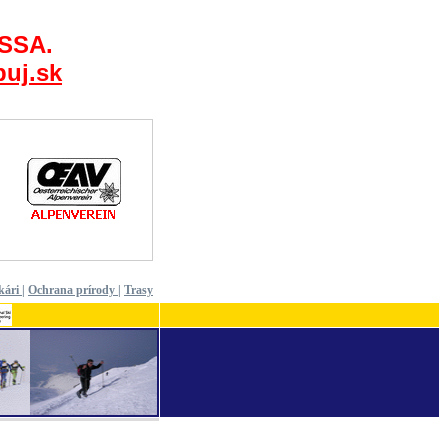
 SSA.
uj.sk
kári
|
Ochrana prírody
|
Trasy