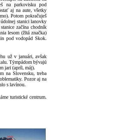
eš na parkovisku pod
tať aj na aute, všetky
rmo). Potom pokračuješ
údolnej stanici lanovky
stanice začína chodník
nia lesom (žltá značka)
 min pod vodopád Skok.
hu už v januári, avšak
 skalu. Týmpádom bývajú
jari (apríl, máj).
ám na Slovensku, treba
roblematiky. Pozor aj na
lo s lavínou.
áme turistické centrum.