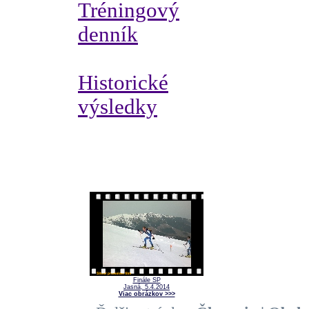
Tréningový
denník
Historické
výsledky
Finále SP
Jasná, 5.4.2014
Viac obrázkov >>>