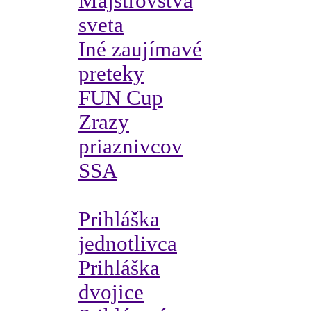
Majstrovstvá
sveta
Iné zaujímavé
preteky
FUN Cup
Zrazy
priaznivcov
SSA
Prihláška
jednotlivca
Prihláška
dvojice