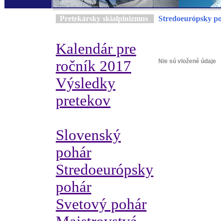
Pretekársky skialpinizmus
Stredoeurópsky p
Kalendár pre
ročník 2017
Nie sú vložené údaje
Výsledky
pretekov
Slovenský
pohár
Stredoeurópsky
pohár
Svetový pohár