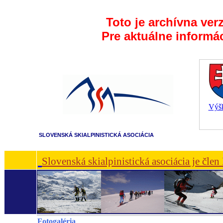
Toto je archívna ver
Pre aktuálne informá
Výšk
SLOVENSKÁ SKIALPINISTICKÁ ASOCIÁCIA
Slovenská skialpinistická asociácia je čle
Fotogaléria