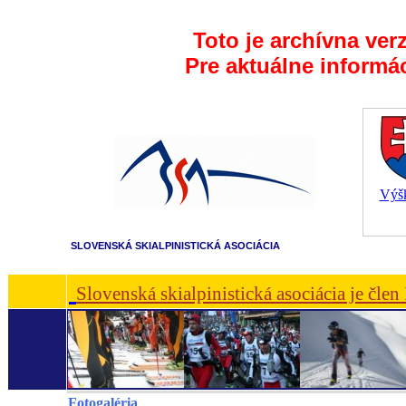
Toto je archívna ver
Pre aktuálne informá
Výšk
SLOVENSKÁ SKIALPINISTICKÁ ASOCIÁCIA
Slovenská skialpinistická asociácia je čle
Fotogaléria