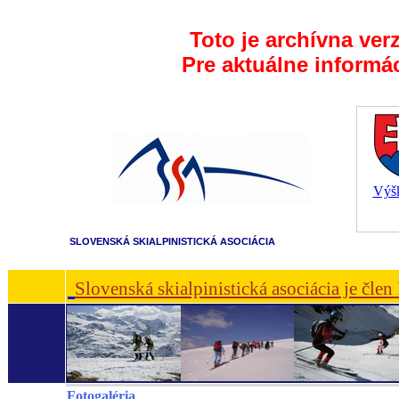
Toto je archívna ver
Pre aktuálne informá
Výšk
SLOVENSKÁ SKIALPINISTICKÁ ASOCIÁCIA
Slovenská skialpinistická asociácia je čle
Fotogaléria