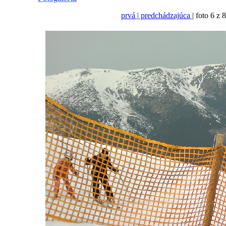
prvá
| predchádzajúca
| foto 6 z 