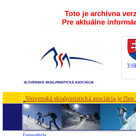
Toto je archívna ver
Pre aktuálne informá
Výšk
SLOVENSKÁ SKIALPINISTICKÁ ASOCIÁCIA
Slovenská skialpinistická asociácia je čle
Fotogaléria