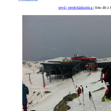
prvá
| predchádzajúca
| foto 46 z 