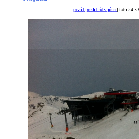
prvá
| predchádzajúca
| foto 24 z 