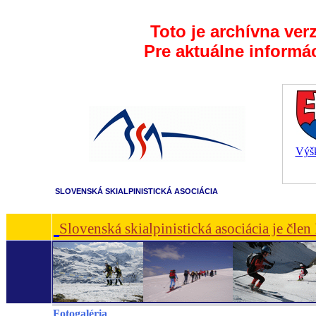
Toto je archívna ver
Pre aktuálne informá
Výšk
SLOVENSKÁ SKIALPINISTICKÁ ASOCIÁCIA
Slovenská skialpinistická asociácia je čle
Fotogaléria