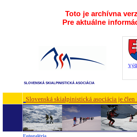
Toto je archívna ver
Pre aktuálne informá
Výšk
SLOVENSKÁ SKIALPINISTICKÁ ASOCIÁCIA
Slovenská skialpinistická asociácia je čle
Fotogaléria