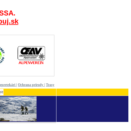
 SSA.
puj.sk
epretekári
|
Ochrana prírody
|
Trasy