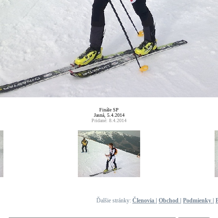
Finále SP
Jasná, 5.4.2014
Pridané: 8.4.2014
Ďalšie stránky:
Členovia
|
Obchod
|
Podmienky
|