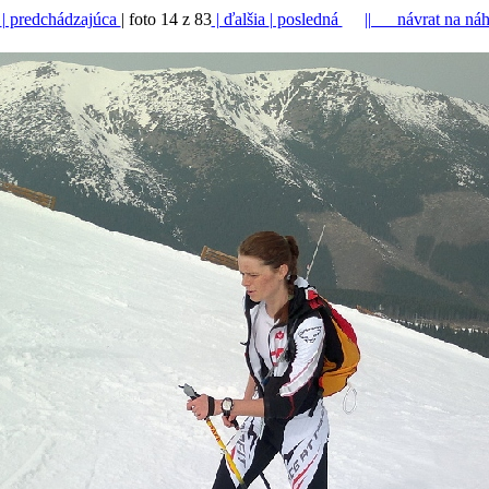
á
| predchádzajúca
| foto 14 z 83
| ďalšia
| posledná
|| návrat na ná