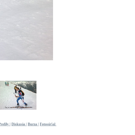
Profily
|
Diskusia
|
Burza
|
Fotosúťaž