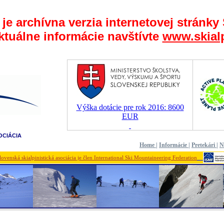
 je archívna verzia internetovej stránky
ktuálne informácie navštívte
www.skial
Výška dotácie pre rok 2016: 8600
EUR
OCIÁCIA
Home
|
Informácie
|
Pretekári
|
N
lovenská skialpinistická asociácia je člen International Ski Mountaineering Federation