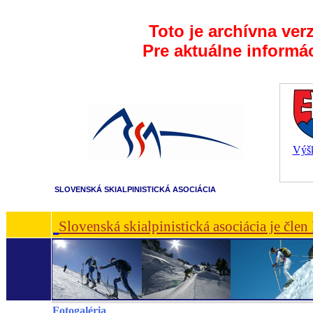
Toto je archívna ver
Pre aktuálne informá
Výšk
SLOVENSKÁ SKIALPINISTICKÁ ASOCIÁCIA
Slovenská skialpinistická asociácia je čle
Fotogaléria