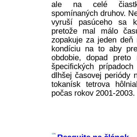
ale na celé čiastko
spomínaných druhov. Ned
vyruší pasúceho sa k
pretože mal málo čas
zopakuje za jeden deň n
kondíciu na to aby pre
obdobie, dopad preto 
špecifických prípadoch
dlhšej časovej periódy
tokanísk tetrova hôlni
počas rokov 2001-2003.