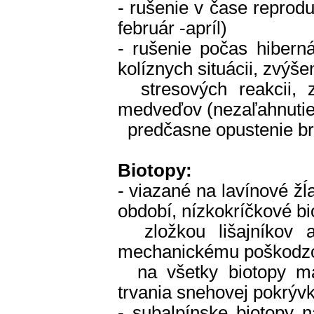
- rušenie v čase reprodu
február -apríl)
- rušenie počas hibern
kolíznych situácii, zvýšen
stresových reakcii, z
medveďov (nezaľahnutie
predčasne opustenie br
Biotopy:
- viazané na lavínové ž
období, nízkokríčkové b
zložkou lišajníkov 
mechanickému poškodzov
na všetky biotopy má
trvania snehovej pokrýv
- subalpínske biotopy n