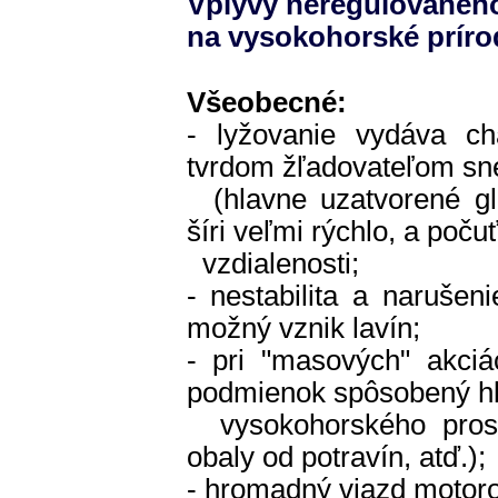
Vplyvy neregulovanéh
na vysokohorské príro
Všeobecné:
- lyžovanie vydáva ch
tvrdom žľadovateľom sne
(hlavne uzatvorené gla
šíri veľmi rýchlo, a poču
vzdialenosti;
- nestabilita a narušen
možný vznik lavín;
- pri "masových" akciá
podmienok spôsobený hl
vysokohorského prost
obaly od potravín, atď.);
- hromadný vjazd motoro