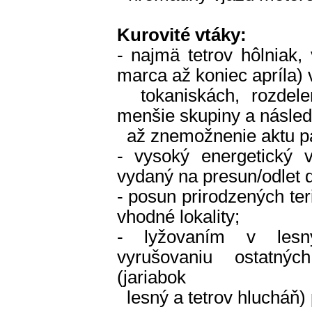
Kurovité vtáky:
- najmä tetrov hôlniak,
marca až koniec apríla)
tokaniskách, rozdele
menšie skupiny a násled
až znemožnenie aktu pá
- vysoký energetický 
vydaný na presun/odlet 
- posun prirodzených ter
vhodné lokality;
- lyžovaním v lesn
vyrušovaniu ostatnýc
(jariabok
lesný a tetrov hlucháň)