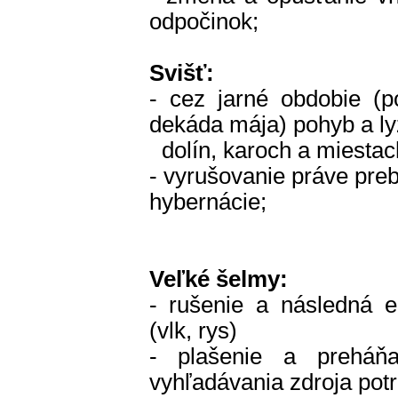
odpočinok;
Svišť:
- cez jarné obdobie (p
dekáda mája) pohyb a ly
dolín, karoch a miestach
- vyrušovanie práve pre
hybernácie;
Veľké šelmy:
- rušenie a následná e
(vlk, rys)
- plašenie a preháňan
vyhľadávania zdroja pot