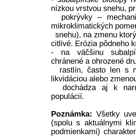
nízkou vrstvou snehu, p
pokrývky – mechanick
mikroklimatických pomer
snehu), na zmenu ktorýc
citlivé. Erózia pôdneho k
- na väčšinu subalpí
chránené a ohrozené dru
rastlín, často len s 
likvidáciou alebo zmeno
dochádza aj k naruše
populácií.
Poznámka:
Všetky uve
(spolu s aktuálnymi kl
podmienkami) charakter