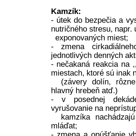
Kamzík:
- útek do bezpečia a vy
nutričného stresu, napr. 
exponovaných miest;
- zmena cirkadiálneh
jednotlivých denných ak
- nečakaná reakcia na ,,
miestach, ktoré sú inak
(závery dolín, rôzne 
hlavný hrebeň atď.)
- v posednej dekáde
vyrušovanie na neprístu
kamzíka nachádzajú 
mláďat;
- zmena a opúšťanie vh