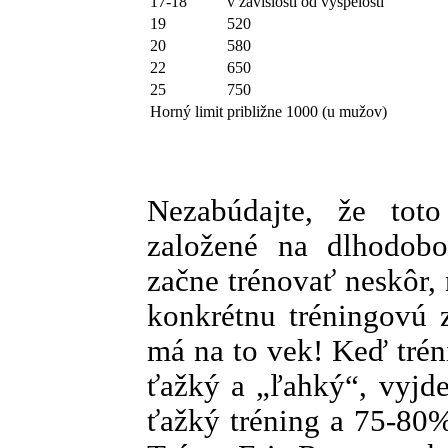
17-18
v závislosti od vyspelosti
19
520
20
580
22
650
25
750
Horný limit
približne 1000 (u mužov)
Nezabúdajte, že toto
založené na dlhodobo
začne trénovať neskôr
konkrétnu tréningovú 
má na to vek! Keď trén
ťažký a „ľahký“, vyjd
ťažký tréning a 75-80%