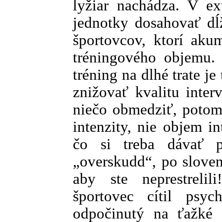
lyžiar nachádza. V e
jednotky dosahovať dĺ
športovcov, ktorí aku
tréningového objemu.
tréning na dlhé trate je
znižovať kvalitu inte
niečo obmedziť, potom
intenzity, nie objem in
čo si treba dávať 
„overskudd“, po sloven
aby ste neprestreli
športovec cítil psyc
odpočinutý na ťažké 