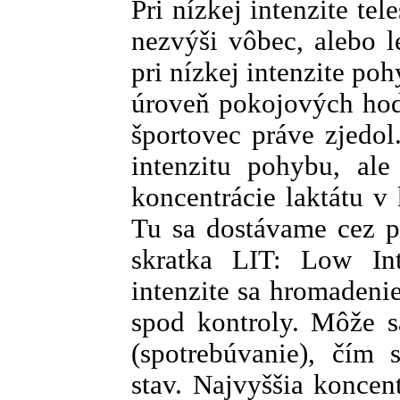
Pri nízkej intenzite te
nezvýši vôbec, alebo 
pri nízkej intenzite p
úroveň pokojových hodn
športovec práve zjedo
intenzitu pohybu, ale
koncentrácie laktátu v
Tu sa dostávame cez pr
skratka LIT: Low Inte
intenzite sa hromadeni
spod kontroly. Môže s
(spotrebúvanie), čím
stav. Najvyššia koncen