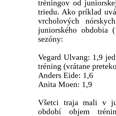
tréningov od juniorsk
triedu. Ako príklad uv
vrcholových nórskyc
juniorského obdobia (
sezóny:
Vegard Ulvang: 1,9 jed
tréning (vrátane pretek
Anders Eide: 1,6
Anita Moen: 1,9
Všetci traja mali v 
období objem tréni