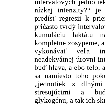
intervalových jednotie
nízkej intenzity?“ j
predísť regresii k pr
pričasto tvrdý interval
kumuláciu laktátu 
kompletne zosypeme, a
vykonávať veľa int
neadekvátnej úrovni in
buď hlava, alebo telo,
sa namiesto toho pokú
„jednotiek s dlhými
stresujúcimi a bu
glykogénu, a tak ich sk