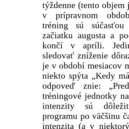
týždenne (tento objem 
v prípravnom období
tréning sú súčasťou
začiatku augusta a po
končí v apríli. Je
sledovať zníženie dôra
je v období mesiacov m
niekto spýta „Kedy má
odpoveď znie: „Pre
tréningové jednotky na
intenzity sú dôleži
programu po väčšinu ča
intenzita (a v niektor