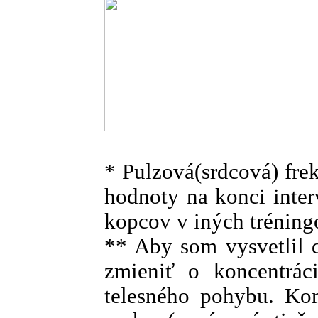
* Pulzová(srdcová) fre
hodnoty na konci inter
kopcov v iných trénin
** Aby som vysvetlil 
zmieniť o koncentráci
telesného pohybu. Kon