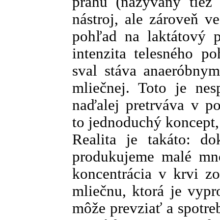
prahu (nazývaný tiež 
nástroj, ale zároveň v
pohľad na laktátový p
intenzita telesného po
sval stáva anaeróbnym
mliečnej. Toto je nes
naďalej pretrváva v pop
to jednoduchý koncept,
Realita je takáto: do
produkujeme malé množ
koncentrácia v krvi zo
mliečnu, ktorá je vyp
môže prevziať a spotre