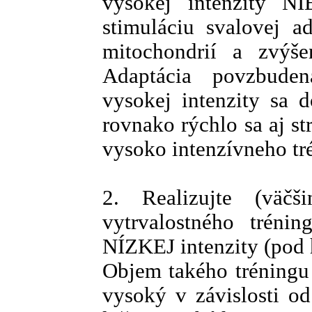
vysokej intenzity N
stimuláciu svalovej a
mitochondrií a zvýše
Adaptácia povzbuden
vysokej intenzity sa d
rovnako rýchlo sa aj s
vysoko intenzívneho tr
2. Realizujte (väčš
vytrvalostného tréni
NÍZKEJ intenzity (pod 
Objem takého tréningu
vysoký v závislosti od