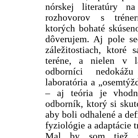
nórskej literatúry 
rozhovorov s tréner
ktorých bohaté skúsen
dôverujem. Aj pole se
záležitostiach, ktoré
teréne, a nielen v l
odborníci nedokáž
laboratória a „osemtýž
– aj teória je vhodn
odborník, ktorý si skuto
aby boli odhalené a def
fyziológie a adaptácie t
Mal by som tiež zd