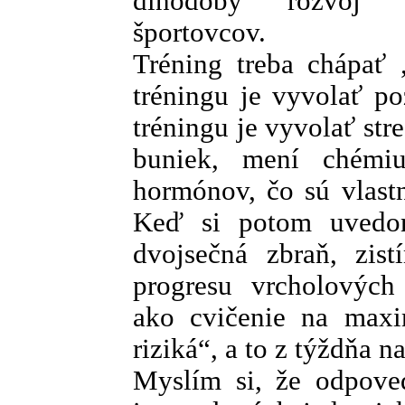
dlhodobý rozvoj šp
športovcov.
Tréning treba chápať 
tréningu je vyvolať p
tréningu je vyvolať str
buniek, mení chémi
hormónov, čo sú vlast
Keď si potom uvedom
dvojsečná zbraň, zis
progresu vrcholovýc
ako cvičenie na maxi
riziká“, a to z týždňa n
Myslím si, že odpove