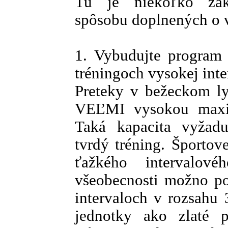
Tu je niekoľko zákl
spôsobu doplnených o v
1. Vybudujte program 
tréningoch vysokej inte
Preteky v bežeckom ly
VEĽMI vysokou maxim
Taká kapacita vyžadu
tvrdý tréning. Športo
ťažkého intervalov
všeobecnosti možno po
intervaloch v rozsahu 
jednotky ako zlaté p