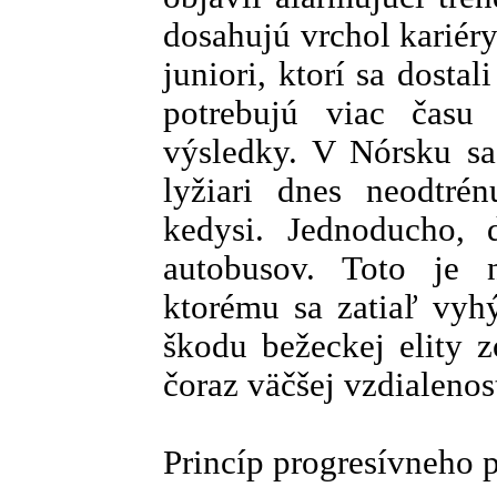
dosahujú vrchol kariér
juniori, ktorí sa dosta
potrebujú viac času
výsledky. V Nórsku sa 
lyžiari dnes neodtré
kedysi. Jednoducho, 
autobusov. Toto je n
ktorému sa zatiaľ vyh
škodu bežeckej elity 
čoraz väčšej vzdialenost
Princíp progresívneho 