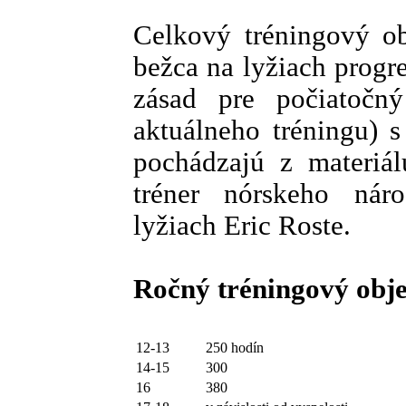
Celkový tréningový o
bežca na lyžiach progr
zásad pre počiatočn
aktuálneho tréningu) 
pochádzajú z materiál
tréner nórskeho ná
lyžiach Eric Roste.
Ročný tréningový obje
12-13
250 hodín
14-15
300
16
380