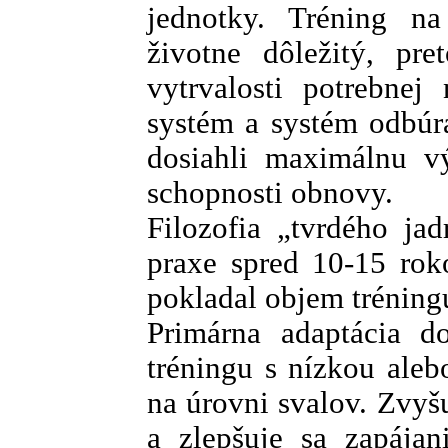
jednotky. Tréning na
životne dôležitý, pre
vytrvalosti potrebnej
systém a systém odbúra
dosiahli maximálnu v
schopnosti obnovy.
Filozofia „tvrdého ja
praxe spred 10-15 rok
pokladal objem tréning
Primárna adaptácia 
tréningu s nízkou aleb
na úrovni svalov. Zvyš
a zlepšuje sa zapája