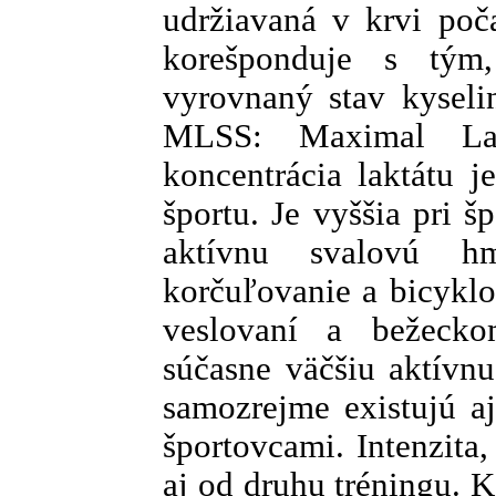
udržiavaná v krvi poč
korešponduje s tým
vyrovnaný stav kyseli
MLSS: Maximal Lact
koncentrácia laktátu j
športu. Je vyššia pri š
aktívnu svalovú hm
korčuľovanie a bicyklo
veslovaní a bežecko
súčasne väčšiu aktívn
samozrejme existujú a
športovcami. Intenzita, 
aj od druhu tréningu. K