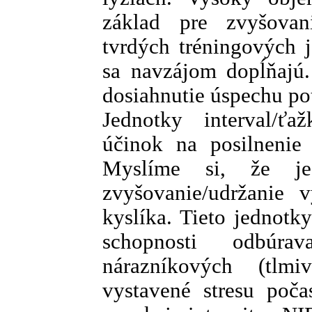
základ pre zvyšovan
tvrdých tréningových 
sa navzájom dopĺňajú.
dosiahnutie úspechu po
Jednotky interval/ť
účinok na posilnenie 
Myslíme si, že je
zvyšovanie/udržanie 
kyslíka. Tieto jednotky
schopnosti odbúra
nárazníkových (tlm
vystavené stresu poča