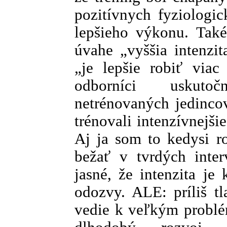
pozitívnych fyziologi
lepšieho výkonu. Také
úvahe „vyššia intenzita
„je lepšie robiť viac 
odborníci uskutoč
netrénovaných jedincov
trénovali intenzívnejšie,
Aj ja som to kedysi r
bežať v tvrdých inter
jasné, že intenzita je
odozvy. ALE: príliš tl
vedie k veľkým problé