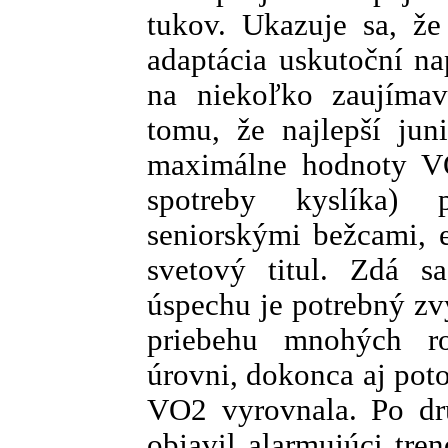
tukov. Ukazuje sa, že
adaptácia uskutoční na
na niekoľko zaujímav
tomu, že najlepší jun
maximálne hodnoty VO
spotreby kyslíka) 
seniorskými bežcami, e
svetový titul. Zdá s
úspechu je potrebný zv
priebehu mnohých r
úrovni, dokonca aj po
VO2 vyrovnala. Po dr
objavil alarmujúci tre