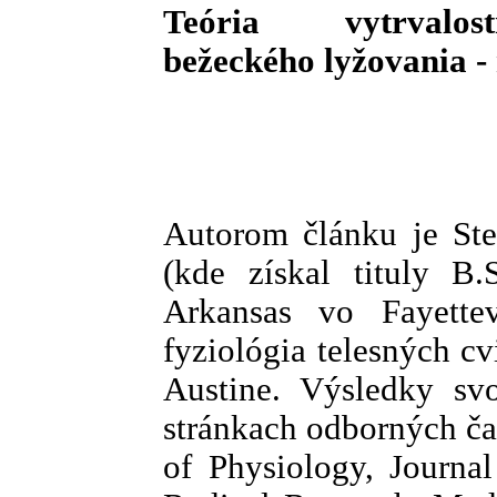
Teória vytrvalos
bežeckého lyžovania - 
Autorom článku je Ste
(kde získal tituly B.
Arkansas vo Fayette
fyziológia telesných cv
Austine. Výsledky sv
stránkach odborných č
of Physiology, Journa