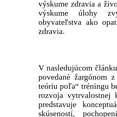
výskume zdravia a živo
výskume úlohy zvyš
obyvateľstva ako opat
zdravia.
V nasledujúcom článku
povedané žargónom z 
teóriu poľa“ tréningu 
rozvoja vytrvalostnej 
predstavuje konceptu
skúseností, pochopen