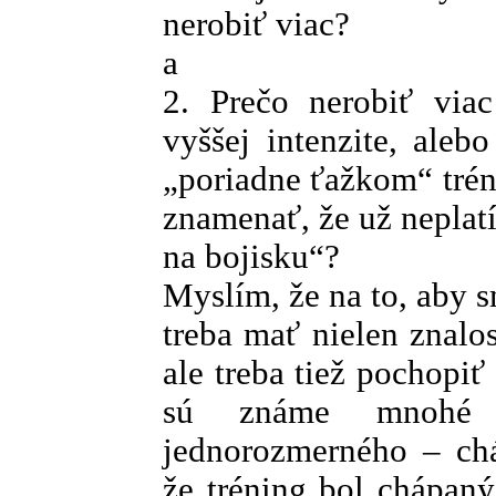
nerobiť viac?
a
2. Prečo nerobiť viac
vyššej intenzite, aleb
„poriadne ťažkom“ trén
znamenať, že už neplatí
na bojisku“?
Myslím, že na to, aby s
treba mať nielen znalos
ale treba tiež pochopiť
sú známe mnohé p
jednorozmerného – chá
že tréning bol chápaný