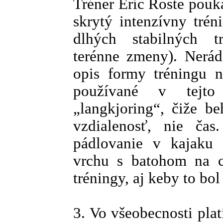
Tréner Eric Roste poukaz
skrytý intenzívny trén
dlhých stabilných t
terénne zmeny). Nerá
opis formy tréningu n
používané v tejto 
„langkjoring“, čiže be
vzdialenosť, nie čas
pádlovanie v kajaku 
vrchu s batohom na c
tréningy, aj keby to bo
3. Vo všeobecnosti plat