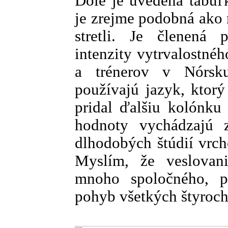
Dole je uvedená tabuľk
je zrejme podobná ako 
stretli. Je členená p
intenzity vytrvalostné
a trénerov v Nórsku
používajú jazyk, ktorý
pridal ďalšiu kolónku 
hodnoty vychádzajú z
dlhodobých štúdií vrc
Myslím, že veslovan
mnoho spoločného, p
pohyb všetkých štyroch