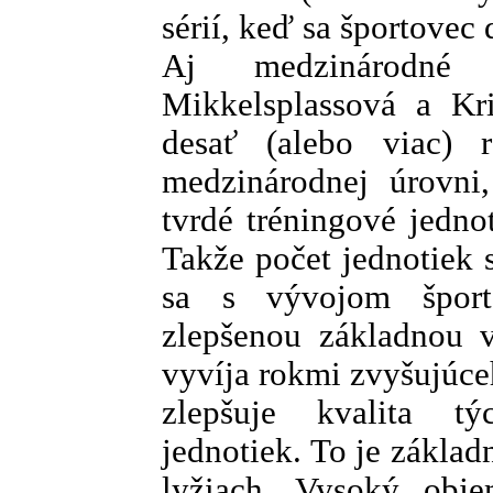
sérií, keď sa športovec
Aj medzinárodné 
Mikkelsplassová a Kri
desať (alebo viac) 
medzinárodnej úrovni
tvrdé tréningové jedno
Takže počet jednotiek 
sa s vývojom šport
zlepšenou základnou v
vyvíja rokmi zvyšujúce
zlepšuje kvalita tý
jednotiek. To je zákla
lyžiach. Vysoký obje