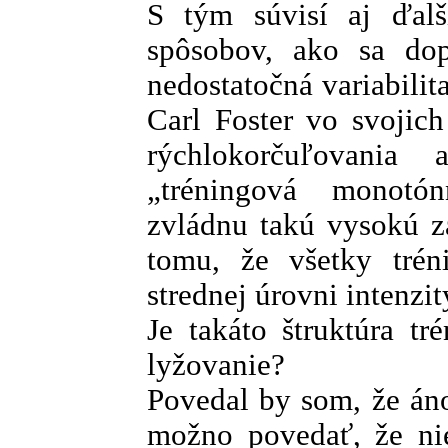
S tým súvisí aj ďalši
spôsobov, ako sa dop
nedostatočná variabilit
Carl Foster vo svojic
rýchlokorčuľovania
„tréningová monotón
zvládnu takú vysokú z
tomu, že všetky trén
strednej úrovni intenzit
Je takáto štruktúra tr
lyžovanie?
Povedal by som, že áno
možno povedať, že nie