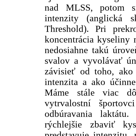
nad MLSS, potom sm
intenzity (anglická 
Threshold). Pri prekr
koncentrácia kyseliny 
nedosiahne takú úrove
svalov a vyvolávať ú
závisieť od toho, ak
intenzita a ako účinne
Máme stále viac dô
vytrvalostní športov
odbúravania laktátu
rýchlejšie zbaviť ky
predstavuje intenzitu,