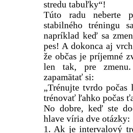
stredu tabuľky“!
Túto radu neberte p
stabilného tréningu s
napríklad keď sa zmen
pes! A dokonca aj vrch
že občas je príjemné zv
len tak, pre zmenu.
zapamätať si:
„Trénujte tvrdo počas
trénovať ľahko počas ť
No dobre, keď ste do
hlave víria dve otázky:
1. Ak je intervalový t