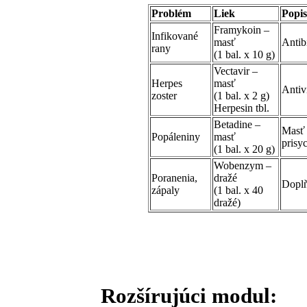
Problém
Liek
Popis
Framykoin –
Infikované
masť
Antib
rany
(1 bal. x 10 g)
Vectavir –
Herpes
masť
Antiv
zoster
(1 bal. x 2 g)
Herpesin tbl.
Betadine –
Masť 
Popáleniny
masť
prisy
(1 bal. x 20 g)
Wobenzym –
Poranenia,
dražé
Doplň
zápaly
(1 bal. x 40
dražé)
Rozšírujúci modul: