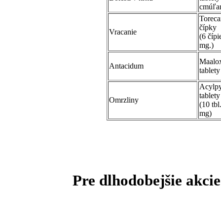
cmúľa
Toreca
čípky
Vracanie
(6 čípi
mg.)
Maalo
Antacidum
tablety
Acylpy
tablety
Omrzliny
(10 tbl
mg)
Pre dlhodobejšie akci