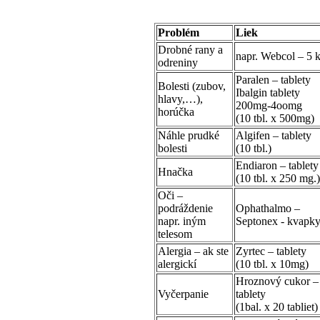
Problém
Liek
Drobné rany a
napr. Webcol – 5 k
odreniny
Paralen – tablety
Bolesti (zubov,
Ibalgin tablety
hlavy,…),
200mg-4oomg
horúčka
(10 tbl. x 500mg)
Náhle prudké
Algifen – tablety
bolesti
(10 tbl.)
Endiaron – tablety
Hnačka
(10 tbl. x 250 mg.)
Oči –
podráždenie
Ophathalmo –
napr. iným
Septonex - kvapk
telesom
Alergia – ak ste
Zyrtec – tablety
alergickí
(10 tbl. x 10mg)
Hroznový cukor –
Vyčerpanie
tablety
(1bal. x 20 tabliet)