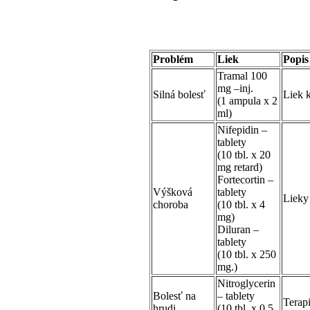
Problém
Liek
Popis
Tramal 100
mg –inj.
Silná bolesť
Liek k
(1 ampula x 2
ml)
Nifepidin –
tablety
(10 tbl. x 20
mg retard)
Fortecortin –
Výšková
tablety
Lieky
choroba
(10 tbl. x 4
mg)
Diluran –
tablety
(10 tbl. x 250
mg.)
Nitroglycerin
Bolesť na
– tablety
Terapi
hrudi
(10 tbl. x 0,5