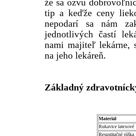
že sa ozvu dobrovoľníc
tip a keďže ceny liek
nepodarí sa nám zak
jednotlivých častí le
nami majiteľ lekárne,
na jeho lekáreň.
Základný zdravotníck
Materiál
Rukavice latexové
Resustitačné rúška