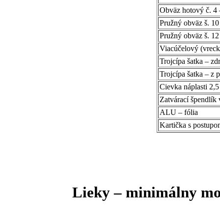
Obväz hotový č. 4
Pružný obväz š. 10
Pružný obväz š. 12
Viacúčelový (vreck
Trojcípa šatka – zd
Trojcípa šatka – z 
Cievka náplasti 2,
Zatvárací špendlík 
ALU – fólia
Kartička s postupo
Lieky – minimálny m