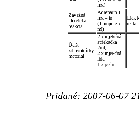
mg)
Adrenalin 1
Závažná
mg – inj.
Liek 
alergická
(1 ampule x 1
reakc
reakcia
ml)
2 x injekčná
striekačka
Ďalší
2ml,
zdravotnícky
2 x injekčná
materiál
ihla,
1 x peán
Pridané: 2007-06-07 2