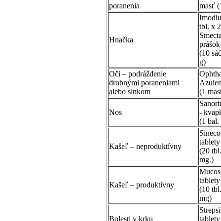
poranenia
masť (1
Imodi
tbl. x 
Smecta
Hnačka
prášok
(10 sá
g)
Oči – podráždenie
Ophth
drobnými poraneniami
Azulen
alebo slnkom
(1 mas
Sanori
Nos
- kvap
(1 bal.
Sineco
tablety
Kašeľ – neproduktívny
(20 tbl
mg.)
Mucos
tablety
Kašeľ – produktívny
(10 tbl
mg)
Strepsi
Bolesti v krku
tablety