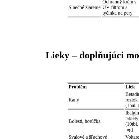
Ochranný krém s
Slnečné žiarenie
UV filtrom a
tyčinka na pery
Lieky – doplňujúci m
Problém
Liek
Betadi
Rany
roztok
(1bal. 
Ibalgin
tablety
Bolesti, horúčka
(10tbl.
mg)
Svalové a šľachové
Voltar