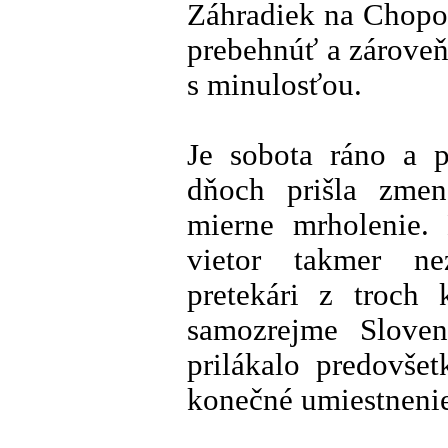
Záhradiek na Chopo
prebehnúť a zároveň
s minulosťou.
Je sobota ráno a 
dňoch prišla zme
mierne mrholenie.
vietor takmer nez
pretekári z troch 
samozrejme Sloven
prilákalo predovše
konečné umiestneni