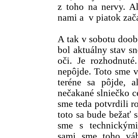
z toho na nervy. A
nami a v piatok zača
A tak v sobotu doo
bol aktuálny stav s
oči. Je rozhodnut
nepôjde. Toto sme 
teréne sa pôjde, 
nečakané slniečko 
sme teda potvrdili ro
toto sa bude bežať 
sme s technickými
sami sme toho váh