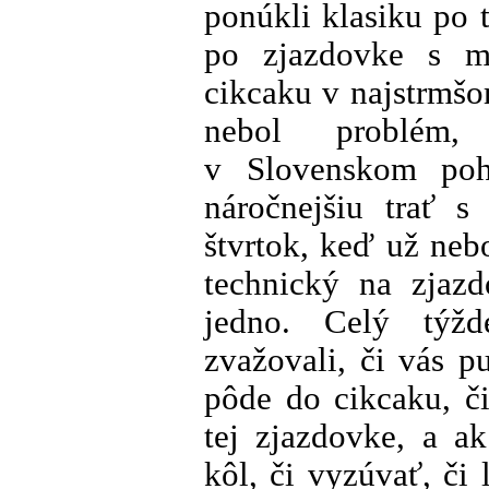
ponúkli klasiku po 
po zjazdovke s m
cikcaku v najstrmšo
nebol problém,
v Slovenskom pohá
náročnejšiu trať s
štvrtok, keď už neb
technický na zjaz
jedno. Celý týž
zvažovali, či vás p
pôde do cikcaku, č
tej zjazdovke, a a
kôl, či vyzúvať, či