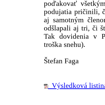
poďakovať všetkým
podujatia pričinili,
aj samotným členom
odšlapali aj tri, či š
Tak dovidenia v P
troška snehu).
Štefan Faga
Výsledková listina