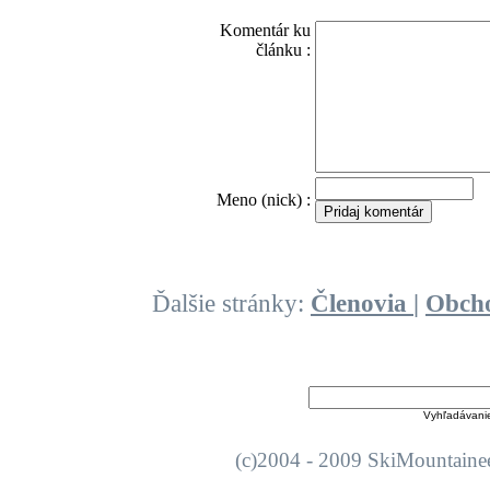
Komentár ku
článku :
O
Meno (nick) :
Ďalšie stránky:
Členovia
|
Obch
Vyhľadávani
(c)2004 - 2009 SkiMount