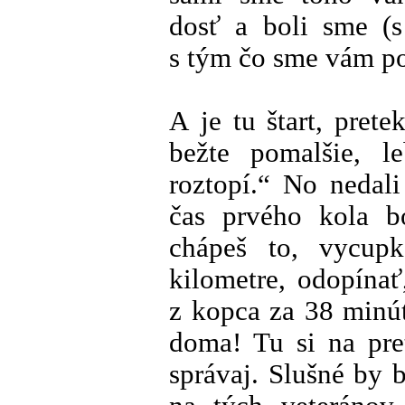
dosť a boli sme (
s tým čo sme vám po
A je tu štart, prete
bežte pomalšie, 
roztopí.“ No nedali
čas prvého kola b
chápeš to, vycupk
kilometre, odopínať
z kopca za 38 minút
doma! Tu si na pre
správaj. Slušné by