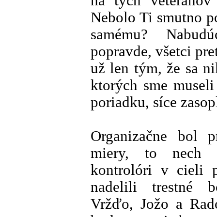
na tých veteránov
Nebolo Ti smutno p
samému? Nabudúc
popravde, všetci pr
už len tým, že sa nik
ktorých sme museli 
poriadku, síce zasop
Organizačne bol p
miery, to nech p
kontrolóri v cieli 
nadelili trestné
Vržďo, Jožo a Rad