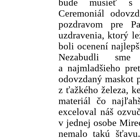
bude musieť s n
Ceremoniál odovzd
pozdravom pre Pa
uzdravenia, ktorý l
boli ocenení najlepš
Nezabudli sme 
a najmladšieho pre
odovzdaný maskot p
z ťažkého železa, k
materiál čo najľah
exceloval náš ozvu
v jednej osobe Mire
nemalo takú šťavu