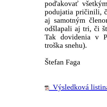
poďakovať všetkým
podujatia pričinili,
aj samotným členom
odšlapali aj tri, či š
Tak dovidenia v P
troška snehu).
Štefan Faga
Výsledková listina