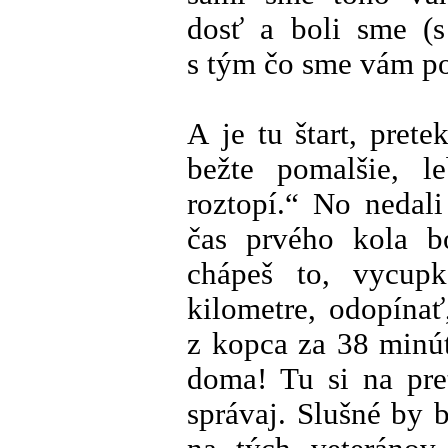
dosť a boli sme (
s tým čo sme vám po
A je tu štart, prete
bežte pomalšie, 
roztopí.“ No nedali
čas prvého kola b
chápeš to, vycupk
kilometre, odopínať
z kopca za 38 minút
doma! Tu si na pre
správaj. Slušné by