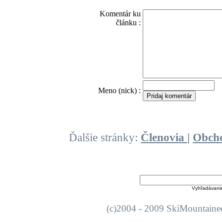
Komentár ku
článku :
O
Meno (nick) :
Ďalšie stránky:
Členovia
|
Obch
Vyhľadávani
(c)2004 - 2009 SkiMount