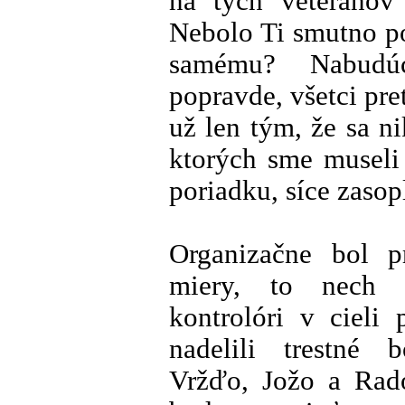
na tých veteránov
Nebolo Ti smutno p
samému? Nabudúc
popravde, všetci pr
už len tým, že sa nik
ktorých sme museli 
poriadku, síce zasop
Organizačne bol p
miery, to nech p
kontrolóri v cieli 
nadelili trestné
Vržďo, Jožo a Rad