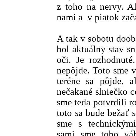
z toho na nervy. A
nami a v piatok zača
A tak v sobotu doo
bol aktuálny stav s
oči. Je rozhodnut
nepôjde. Toto sme 
teréne sa pôjde, 
nečakané slniečko 
sme teda potvrdili ro
toto sa bude bežať 
sme s technickými
sami sme toho váh