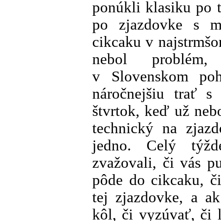
ponúkli klasiku po 
po zjazdovke s m
cikcaku v najstrmšo
nebol problém,
v Slovenskom pohá
náročnejšiu trať s
štvrtok, keď už neb
technický na zjaz
jedno. Celý týž
zvažovali, či vás p
pôde do cikcaku, č
tej zjazdovke, a a
kôl, či vyzúvať, či