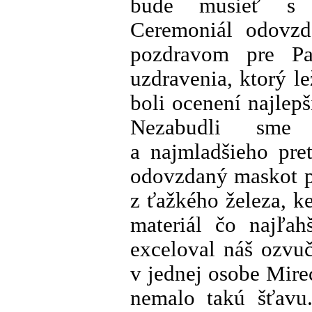
bude musieť s n
Ceremoniál odovzd
pozdravom pre Pa
uzdravenia, ktorý l
boli ocenení najlepš
Nezabudli sme 
a najmladšieho pre
odovzdaný maskot p
z ťažkého železa, k
materiál čo najľah
exceloval náš ozvu
v jednej osobe Mire
nemalo takú šťavu