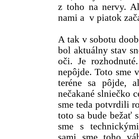
z toho na nervy. A
nami a v piatok zača
A tak v sobotu doo
bol aktuálny stav s
oči. Je rozhodnut
nepôjde. Toto sme 
teréne sa pôjde, 
nečakané slniečko 
sme teda potvrdili ro
toto sa bude bežať 
sme s technickými
sami sme toho váh