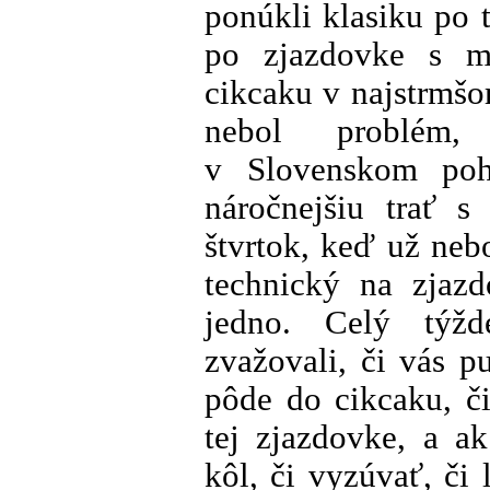
ponúkli klasiku po 
po zjazdovke s m
cikcaku v najstrmšo
nebol problém,
v Slovenskom pohá
náročnejšiu trať s
štvrtok, keď už neb
technický na zjaz
jedno. Celý týž
zvažovali, či vás p
pôde do cikcaku, č
tej zjazdovke, a a
kôl, či vyzúvať, či