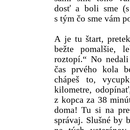
dosť a boli sme (
s tým čo sme vám po
A je tu štart, prete
bežte pomalšie, 
roztopí.“ No nedali
čas prvého kola b
chápeš to, vycupk
kilometre, odopínať
z kopca za 38 minút
doma! Tu si na pre
správaj. Slušné by