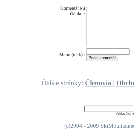
Komentár ku
článku :
O
Meno (nick) :
Ďalšie stránky:
Členovia
|
Obch
Vyhľadávani
(c)2004 - 2009 SkiMount