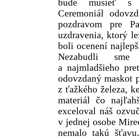
bude musieť s n
Ceremoniál odovzd
pozdravom pre Pa
uzdravenia, ktorý l
boli ocenení najlepš
Nezabudli sme 
a najmladšieho pre
odovzdaný maskot p
z ťažkého železa, k
materiál čo najľah
exceloval náš ozvu
v jednej osobe Mire
nemalo takú šťavu