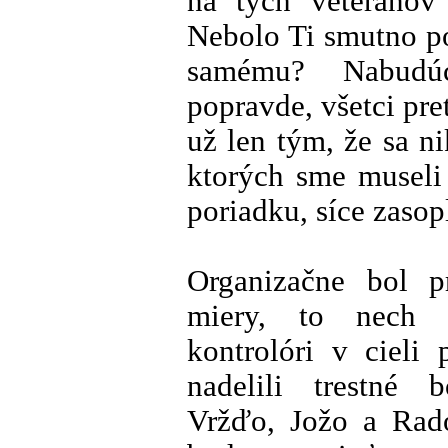
na tých veteránov
Nebolo Ti smutno p
samému? Nabudúc
popravde, všetci pr
už len tým, že sa nik
ktorých sme museli 
poriadku, síce zasop
Organizačne bol p
miery, to nech p
kontrolóri v cieli 
nadelili trestné
Vržďo, Jožo a Rad