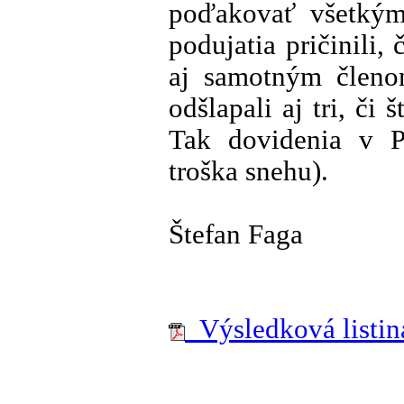
poďakovať všetkým
podujatia pričinili,
aj samotným členom
odšlapali aj tri, či š
Tak dovidenia v P
troška snehu).
Štefan Faga
Výsledková listina