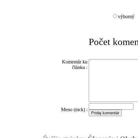
výborný
Počet komen
Komentár ku
článku :
O
Meno (nick) :