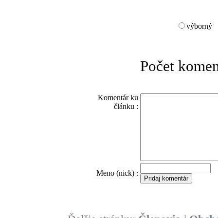
výborný
Počet komen
Komentár ku
článku :
O
Meno (nick) :