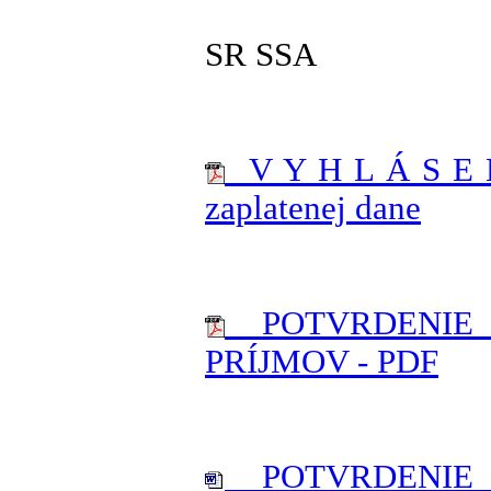
SR SSA
V Y H L Á S E N 
zaplatenej dane
POTVRDENIE O
PRÍJMOV - PDF
POTVRDENIE O