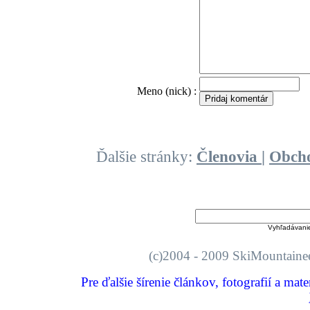
O
Meno (nick) :
Ďalšie stránky:
Členovia
|
Obch
Vyhľadávani
(c)2004 - 2009 SkiMount
Pre ďalšie šírenie článkov, fotografií a mat