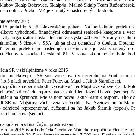
 klubov Skialp Bobrovec, Skialp4u, Malinô Skialp Team Ružomberok,
arska dolina. Priebeh VZ je zhrnutý v nasledovných bodoch:
nie sezóny 2015
015 prebehlo 5 kôl slovenského pohára. Na poslednom preteku 
celkovo vyhodnotili finančnými odmenami seniorské kategórie a ve
Každý organizátor dostal dotáciu vo výške 400 eur. Sučany nesplni
 minimálne 5 členov v SSA, ak sa chcú uchádzať o dotáciu. Doteraz
eť termín preteku pre nasledujúcu sezónu, nie je teda zaradený do
čet členov v asociácii dosiahol 81. V slovenskom pohári bolo bo
tácia SR v skialpinizme v roku 2015
tkom pretekovej na SR sme vycestovali v decembri na Youth camp 
a ho 3 mladí pretekári, Peter Polovka, Matej a Jakub Šiarnikovci.
rozpočtu sme sa rozhodli vycestovať na Majstrovstvá sveta a 3. ko
inačné kritériá do reprezentácie splnil len Jozef Hlavčo (senior). 
ináciu na šprintoch, kde sa nominoval Jakub Šiarnik (espoir). Títo dv
ali SR na Majstrovstvách sveta vo Verbier. Na Svetový pohár Mar
 odmietol reprezentovať, zúčastnili sa ho Jakub Šiarnik (espoir), P
uzka Dudášová (senior).
hospodárenia s finančnými prostriedkami
v roku 2015 tvorila dotácia športu zo štátneho rozpočtu a členské pr