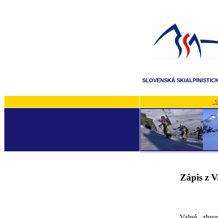
SLOVENSKÁ SKIALPINISTIC
S
Zápis z V
Valné zhro