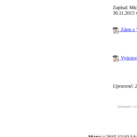
Zapísal: Mi
30.11.2015 v
Zápis z 
Vyúctova
Upravené: 
[Zobrazené 1 x]