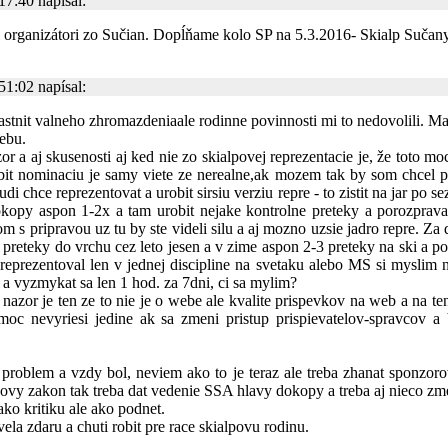
7:40 napísal:
 organizátori zo Sučian. Dopĺňame kolo SP na 5.3.2016- Skialp Sučany
1:02 napísal:
astnit valneho zhromazdeniaale rodinne povinnosti mi to nedovolili. 
webu.
r a aj skusenosti aj ked nie zo skialpovej reprezentacie je, že toto mo
bit nominaciu je samy viete ze nerealne,ak mozem tak by som chcel po
ludi chce reprezentovat a urobit sirsiu verziu repre - to zistit na jar p
okopy aspon 1-2x a tam urobit nejake kontrolne preteky a porozprava
m s pripravou uz tu by ste videli silu a aj mozno uzsie jadro repre. Za d
3 preteky do vrchu cez leto jesen a v zime aspon 2-3 preteky na ski a po
reprezentoval len v jednej discipline na svetaku alebo MS si myslim 
 a vyzmykat sa len 1 hod. za 7dni, ci sa mylim?
or je ten ze to nie je o webe ale kvalite prispevkov na web a na ten
oc nevyriesi jedine ak sa zmeni pristup prispievatelov-spravcov a
oblem a vzdy bol, neviem ako to je teraz ale treba zhanat sponzorov
 novy zakon tak treba dat vedenie SSA hlavy dokopy a treba aj nieco zm
ko kritiku ale ako podnet.
ela zdaru a chuti robit pre race skialpovu rodinu.