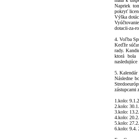
mala k disp
Napriek to
pokryť licen
Výška dotác
Vyúčtovanie 
dotacii-za-r
4. Voľba Sp
Keďže súčas
rady. Kandi
ktorá bola
nasledujúce 
5. Kalendár
Následne bo
Stredoeuró
zástupcami 
1.kolo: 9.1.
2.kolo: 30.
3.kolo: 13.
4.kolo: 20.
5.kolo: 27.
6.kolo: 9.4