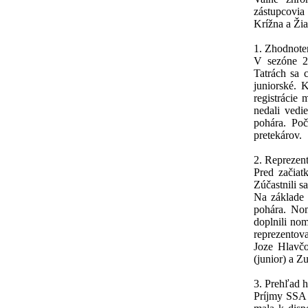
zástupcovia
Krížna a Ži
1. Zhodnote
V sezóne 2
Tatrách sa 
juniorské. 
registrácie
nedali vedi
pohára. Po
pretekárov.
2. Reprezen
Pred začia
Zúčastnili s
Na základe 
pohára. Nom
doplnili nom
reprezentov
Joze Hlavčo
(junior) a Z
3. Prehľad 
Príjmy SSA 