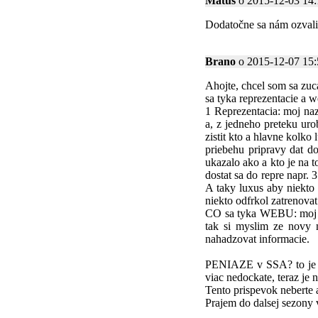
Matus
o 2015-12-03 14:1
Dodatočne sa nám ozvali
Brano
o 2015-12-07 15:5
Ahojte, chcel som sa zuc
sa tyka reprezentacie a 
1 Reprezentacia: moj nazo
a, z jedneho preteku uro
zistit kto a hlavne kolko 
priebehu pripravy dat d
ukazalo ako a kto je na to
dostat sa do repre napr. 
A taky luxus aby niekto 
niekto odfrkol zatrenovat
CO sa tyka WEBU: moj naz
tak si myslim ze novy m
nahadzovat informacie.
PENIAZE v SSA? to je pr
viac nedockate, teraz je
Tento prispevok neberte a
Prajem do dalsej sezony v