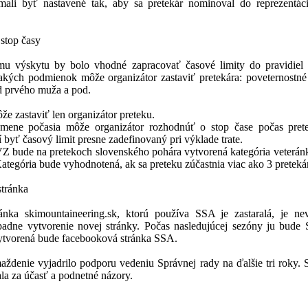
 mali byť nastavené tak, aby sa pretekár nominoval do reprezentác
 stop časy
mu výskytu by bolo vhodné zapracovať časové limity do pravidiel
akých podmienok môže organizátor zastaviť pretekára: poveternostn
d prvého muža a pod.
že zastaviť len organizátor preteku.
zmene počasia môže organizátor rozhodnúť o stop čase počas pret
 byť časový limit presne zadefinovaný pri výklade trate.
Z bude na pretekoch slovenského pohára vytvorená kategória veterán
ategória bude vyhodnotená, ak sa preteku zúčastnia viac ako 3 preteká
stránka
nka skimountaineering.sk, ktorú používa SSA je zastaralá, je ne
padne vytvorenie novej stránky. Počas nasledujúcej sezóny ju bude
ytvorená bude facebooková stránka SSA.
aždenie vyjadrilo podporu vedeniu Správnej rady na ďalšie tri roky. 
la za účasť a podnetné názory.