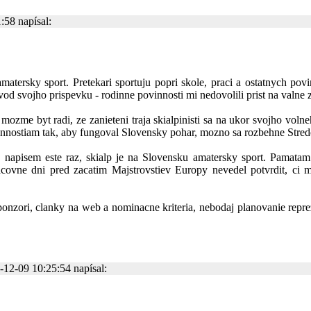
58 napísal:
.
matersky sport. Pretekari sportuju popri skole, praci a ostatnych povi
vod svojho prispevku - rodinne povinnosti mi nedovolili prist na valne
zme byt radi, ze zanieteni traja skialpinisti sa na ukor svojho voln
cinnostiam tak, aby fungoval Slovensky pohar, mozno sa rozbehne Stre
 napisem este raz, skialp je na Slovensku amatersky sport. Pamata
acovne dni pred zacatim Majstrovstiev Europy nevedel potvrdit, ci
onzori, clanky na web a nominacne kriteria, nebodaj planovanie repre
12-09 10:25:54 napísal: