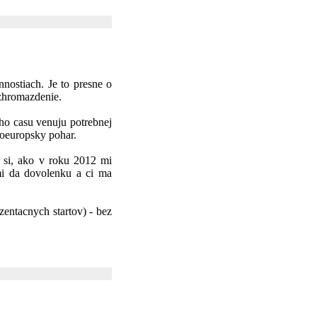
nnostiach. Je to presne o
 zhromazdenie.
eho casu venuju potrebnej
doeuropsky pohar.
m si, ako v roku 2012 mi
 mi da dovolenku a ci ma
zentacnych startov) - bez