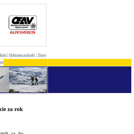
ekári
|
Ochrana prírody
|
Trasy
cie za rok
tnili sa ho