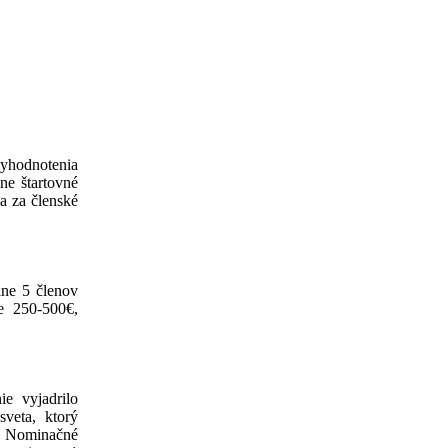
hodnotenia
ne štartovné
a za členské
lne 5 členov
e 250-500€,
e vyjadrilo
veta, ktorý
al. Nominačné