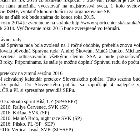
ozícii na rok 2015 zo štátneho rozpočtu 7 200 eur. Dotácia je rok čo
mu nám umožnila vycestovať na majstrovstvá sveta, 1 kolo svetov
cie ISMF, vyplatiť klubom dotáciu za organizovanie SP.
ie na ďalší rok bude známa do konca roka 2015.
roku 2014 je zverejnené na stránke http://www.sportcenter.sk/stranka/
ok-2014. Vyúčtovanie roku 2015 bude zverejnené vo februári.
rávnej rady
ná Správna rada bola zvolená na 1 ročné obdobie, prebehla znovu vo
dovala pôvodná Správna rada: Andrej Škovrán, Matúš Danko, Micha
 zvolená odhlasovaním všetkými členmi SSA a bude pokračovať
3 roky. Pripomíname, že stále je možné doplniť Správnu radu do počtu 
 pretekov na zimnú sezónu 2016
l schválený kalendár pretekov Slovenského pohára. Túto sezónu b
psky pohár. Do Slovenského pohára sa započítajú 4 najlepšie v
z ČR a PL si spresníme pravidlá SEPu.
2016: Skialp sprint Bílá, CZ (SP+SEP?)
1.2016: Rallye Červenec, SVK (SP)
2.2016: Krížna, SVK (SP)
2.2016: Malinô Brdo, night race SVK (SP)
2.2016: Pilsko, PL (SP+SEP)
. 2016: Vertical Jasná, SVK (SP+SEP)