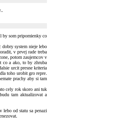
..
Mal by som pripomienky co
c dobry system nieje lebo
radit, v prvej rade treba
o sezone, potom zaujemcov v
t co a ako, to by zhruba
alsie urcit presne kriteria
dla toho urobit gro repre.
nemate prachy aby si tam
to cely rok skoro ani tuk
 budu tam aktualizovat a
 lebo od statu sa penazi
enezovat.