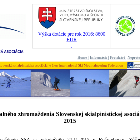
Výška dotácie pre rok 2016: 8600
EUR
KÁ ASOCIÁCIA
Home
|
Informácie
|
Pretekári
|
Nepret
lovenská skialpinistická asociácia je člen International Ski Mountaineering Federation
alného zhromaždenia Slovenskej skialpinistickej asociá
2015
maždenie SSA sa uskutočnilo 27.11.2015 v Ružomberku. Zúčas