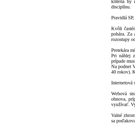
kritériá by
disciplínu.
Pravidlá SP,
Kvôli časté
pohára. Za 
rozostupy o
Pretekára mô
Pri náhlej 
prípade musí
Na podnet V
40 rokov). K
Internetová 
Webová strá
obnova, prí
využívať. V
Valné zhrom
sa poďakova