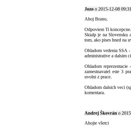
Jozo
o 2015-12-08 09:31:
Ahoj Brano,
Odpoviem Ti koncepcne
Skialp je na Slovensku a
tom, ako pises hned na u
Ohladom vedenia SSA - mo
administrative a dalsim 
Ohladom reprezentacie -
zamestnavatel este 3 pr
uvolni z prace.
Ohladom dalsich veci (sp
komentara.
Andrej Škovrán
o 2015-
Ahojte všetci