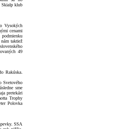
 Skialp klub
vo Vysokých
cnými cenami
li podmienku
 nám taktiež
 slovenského
dovaných 49
do Rakúska.
lo Svetového
Následne sme
aja pretekári
motta Trophy
eter Polovka
íspevky. SSA