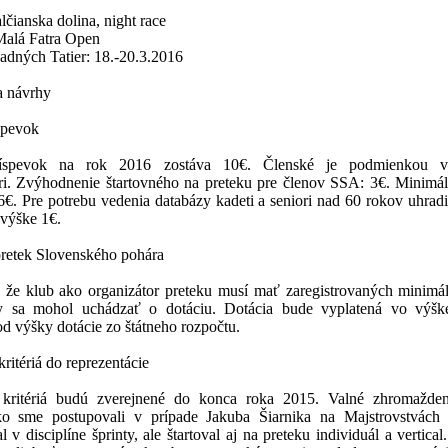
lčianska dolina, night race
Malá Fatra Open
dných Tatier: 18.-20.3.2016
a návrhy
spevok
íspevok na rok 2016 zostáva 10€. Členské je podmienkou vy
ri. Zvýhodnenie štartovného na preteku pre členov SSA: 3€. Minimál
6€. Pre potrebu vedenia databázy kadeti a seniori nad 60 rokov uhradi
 výške 1€.
pretek Slovenského pohára
, že klub ako organizátor preteku musí mať zaregistrovaných minimá
 sa mohol uchádzať o dotáciu. Dotácia bude vyplatená vo výšk
 od výšky dotácie zo štátneho rozpočtu.
itériá do reprezentácie
kritériá budú zverejnené do konca roka 2015. Valné zhromaždeni
o sme postupovali v prípade Jakuba Šiarnika na Majstrovstvách s
 v disciplíne šprinty, ale štartoval aj na preteku individuál a vertic