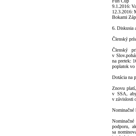
Fun Cup
9.1.2016: Va
12.3.2016: 
Bokami Zápa
6. Diskusia 
Členský prí
Členský pr
v Slov.pohá
na pretek: 1
poplatok vo
Dotácia na 
Znovu platí
v SSA, aby
v závislosti
Nominačné kr
Nominačné 
podporu, ak
sa nominoval