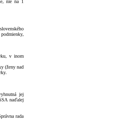
ie, nie na 1
 slovenského
é podmienky,
eku, v inom
ky (ženy nad
rky.
vyhnutná jej
 SSA naďalej
Správna rada