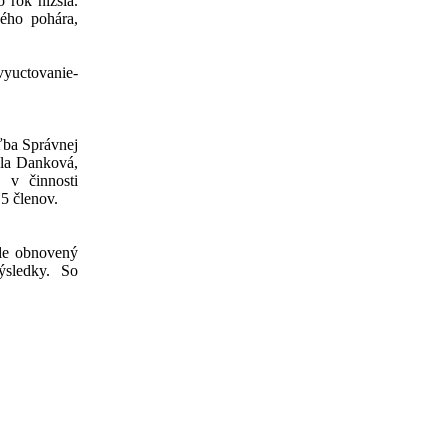
 rok nižšia.
ého pohára,
vyuctovanie-
ľba Správnej
ela Danková,
 v činnosti
5 členov.
ude obnovený
ýsledky. So