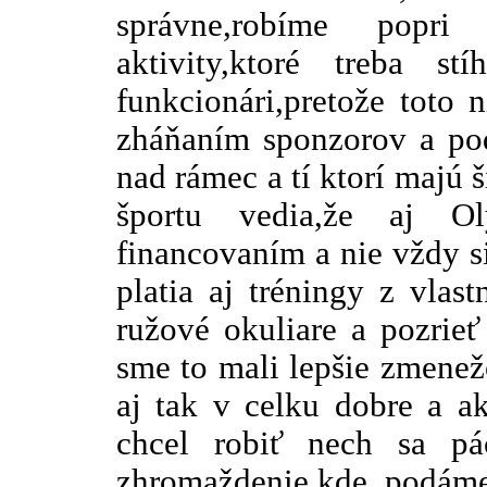
správne,robíme popri
aktivity,ktoré treba st
funkcionári,pretože toto 
zháňaním sponzorov a pod
nad rámec a tí ktorí majú 
športu vedia,že aj O
financovaním a nie vždy s
platia aj tréningy z vlast
ružové okuliare a pozrieť
sme to mali lepšie zmenežo
aj tak v celku dobre a ak
chcel robiť nech sa pá
zhromaždenie,kde podáme