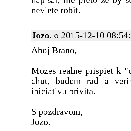
napisal, nie preto ze by 
neviete robit.
Jozo.
o 2015-12-10 08:54:
Ahoj Brano,
Mozes realne prispiet k 
chut, budem rad a veri
iniciativu privita.
S pozdravom,
Jozo.