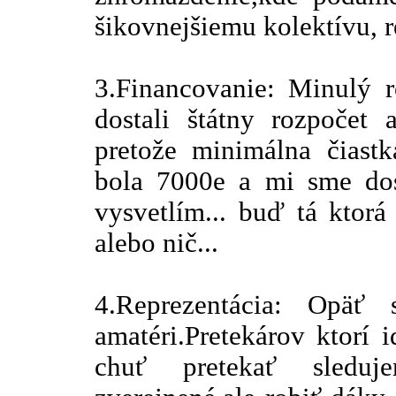
šikovnejšiemu kolektívu, r
3.Financovanie: Minulý 
dostali štátny rozpočet 
pretože minimálna čiast
bola 7000e a mi sme dost
vysvetlím... buď tá ktorá
alebo nič...
4.Reprezentácia: Opä
amatéri.Pretekárov ktorí
chuť pretekať sleduj