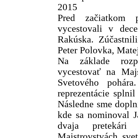
2015
Pred začiatkom 
vycestovali v de
Rakúska. Zúčastnil
Peter Polovka, Matej
Na základe rozp
vycestovať na Majs
Svetového pohára
reprezentácie splnil
Následne sme doplni
kde sa nominoval Ja
dvaja pretekári
Majstrovstvách sve