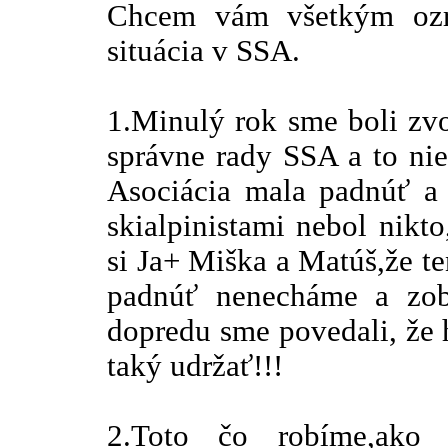
Chcem vám všetkým ozr
situácia v SSA.
1.Minulý rok sme boli zv
správne rady SSA a to nie z
Asociácia mala padnúť a 
skialpinistami nebol nikt
si Ja+ Miška a Matúš,že te
padnúť nenecháme a zobe
dopredu sme povedali, že
taký udržať!!!
2.Toto čo robíme,ako