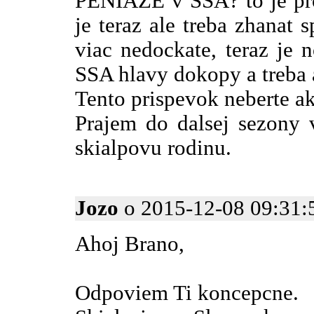
PENIAZE v SSA? to je pro
je teraz ale treba zhanat 
viac nedockate, teraz je 
SSA hlavy dokopy a treba 
Tento prispevok neberte ak
Prajem do dalsej sezony v
skialpovu rodinu.
Jozo
o 2015-12-08 09:31:5
Ahoj Brano,
Odpoviem Ti koncepcne.