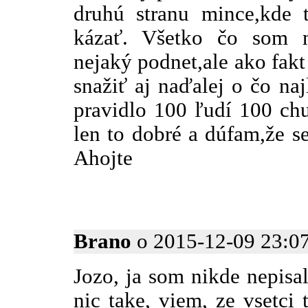
druhú stranu mince,kde t
kázať. Všetko čo som na
nejaký podnet,ale ako fakt
snažiť aj naďalej o čo na
pravidlo 100 ľudí 100 ch
len to dobré a dúfam,že s
Ahojte
Brano
o 2015-12-09 23:07
Jozo, ja som nikde nepisal
nic take, viem, ze vsetci