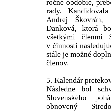
ročné obdobie, pre
rady. Kandidoval
Andrej Škovrán,
Danková, ktorá bo
všetkými členmi
v činnosti nasleduj
stále je možné dopl
členov.
5. Kalendár preteko
Následne bol schv
Slovenského poh
obnovený Stred