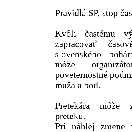
Pravidlá SP, stop ča
Kvôli častému v
zapracovať časo
slovenského pohá
môže organizáto
poveternostné podm
muža a pod.
Pretekára môže z
preteku.
Pri náhlej zmene 