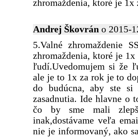
zhromaždenia, ktoré je 1x 
Andrej Škovrán
o 2015-12
5.Valné zhromaždenie S
zhromaždenia, ktoré je 1x 
ľudí.Uvedomujem si že ľu
ale je to 1x za rok je to 
do budúcna, aby ste si n
zasadnutia. Ide hlavne o 
čo by sme mali zlepš
inak,dostávame veľa emai
nie je informovaný, ako sa