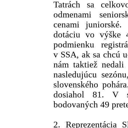
Tatrách sa celkov
odmenami seniors
cenami juniorské. 
dotáciu vo výške 4
podmienku registr
v SSA, ak sa chcú u
nám taktiež nedali
nasledujúcu sezónu
slovenského pohára
dosiahol 81. V 
bodovaných 49 pret
2. Reprezentácia 