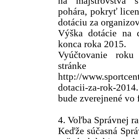
na majstrovstvá 
pohára, pokryť lice
dotáciu za organizov
Výška dotácie na 
konca roka 2015.
Vyúčtovanie roku
stránke
http://www.sportcent
dotacii-za-rok-201
bude zverejnené vo f
4. Voľba Správnej r
Keďže súčasná Sprá