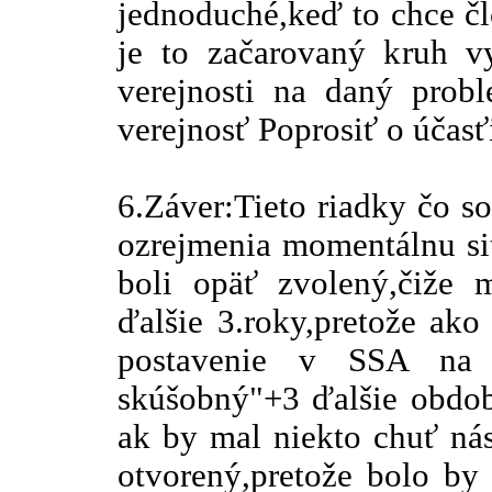
jednoduché,keď to chce č
je to začarovaný kruh v
verejnosti na daný prob
verejnosť Poprosiť o účas
6.Záver:Tieto riadky čo s
ozrejmenia momentálnu s
boli opäť zvolený,čiže
ďalšie 3.roky,pretože ako
postavenie v SSA na 
skúšobný"+3 ďalšie obdob
ak by mal niekto chuť nás
otvorený,pretože bolo by 