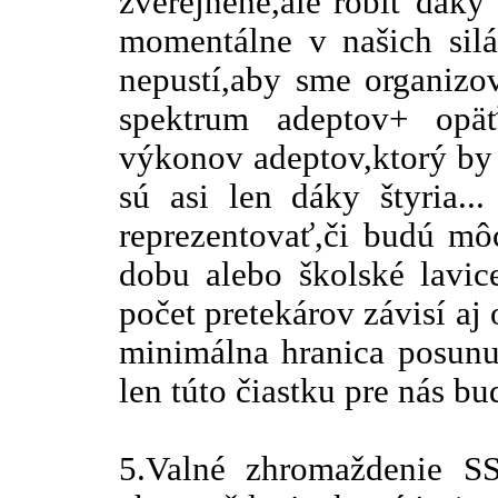
zverejnené,ale robiť dáky
momentálne v našich silá
nepustí,aby sme organizova
spektrum adeptov+ opäť
výkonov adeptov,ktorý by 
sú asi len dáky štyria..
reprezentovať,či budú mô
dobu alebo školské lavice
počet pretekárov závisí aj
minimálna hranica posunu
len túto čiastku pre nás bu
5.Valné zhromaždenie S