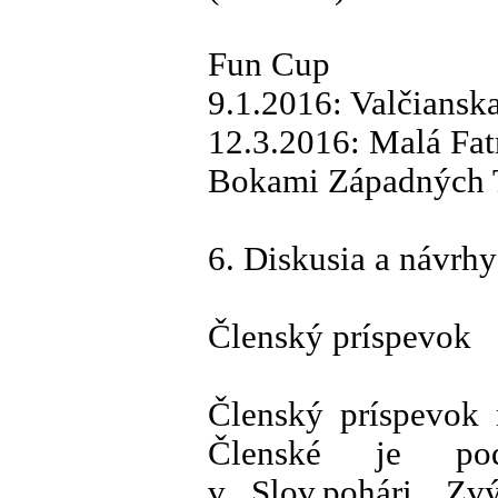
Fun Cup
9.1.2016: Valčianska
12.3.2016: Malá Fa
Bokami Západných T
6. Diskusia a návrhy
Členský príspevok
Členský príspevok 
Členské je pod
v Slov.pohári. Zv