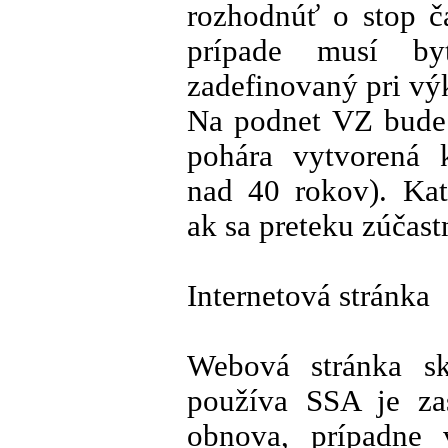
rozhodnúť o stop č
prípade musí by
zadefinovaný pri výk
Na podnet VZ bude 
pohára vytvorená k
nad 40 rokov). Kat
ak sa preteku zúčast
Internetová stránka
Webová stránka ski
používa SSA je zas
obnova, prípadne v