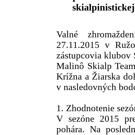
skialpinisticke
Valné zhromažde
27.11.2015 v Ružo
zástupcovia klubov 
Malinô Skialp Team
Krížna a Žiarska do
v nasledovných bod
1. Zhodnotenie sez
V sezóne 2015 pre
pohára. Na posled