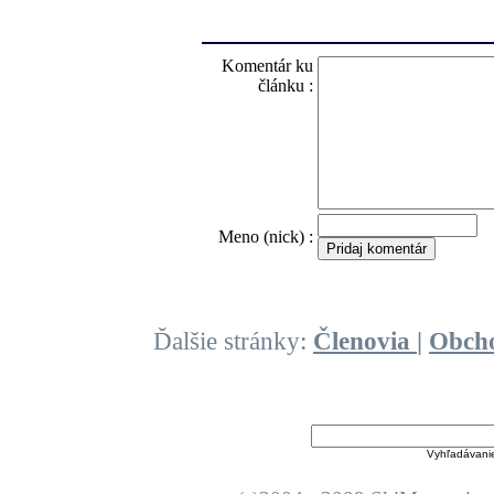
Komentár ku
článku :
O
Meno (nick) :
Ďalšie stránky:
Členovia
|
Obch
Vyhľadávani