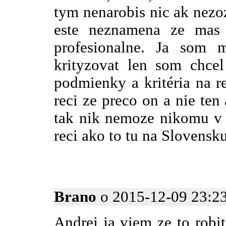
tym nenarobis nic ak nezo
este neznamena ze mas 
profesionalne. Ja som 
krityzovat len som chcel
podmienky a kritéria na r
reci ze preco on a nie ten
tak nik nemoze nikomu v 
reci ako to tu na Slovensk
Brano
o 2015-12-09 23:23
Andrej ja viem ze to robi