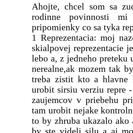
Ahojte, chcel som sa zuc
rodinne povinnosti m
pripomienky co sa tyka re
1 Reprezentacia: moj naz
skialpovej reprezentacie j
lebo a, z jedneho preteku 
nerealne,ak mozem tak by
treba zistit kto a hlavne
urobit sirsiu verziu repre 
zaujemcov v priebehu pr
tam urobit nejake kontroln
to by zhruba ukazalo ako 
by ste videli silu a aj m