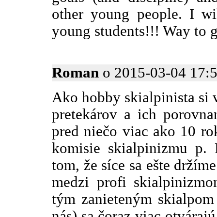
other young people. I wi
young students!!! Way to g
Roman
o 2015-03-04 17:5
Ako hobby skialpinista si
pretekárov a ich porovna
pred niečo viac ako 10 ro
komisie skialpinizmu p.
tom, že síce sa ešte držím
medzi profi skialpinizmo
tým zanieteným skialpom 
nás) sa čoraz viac otvárajú