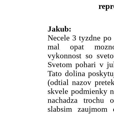
repr
Jakub:
Necele 3 tyzdne po
mal opat moznos
vykonnost so sveto
Svetom pohari v ju
Tato dolina poskyt
(odtial nazov pret
skvele podmienky na
nachadza trochu o
slabsim zaujmom 