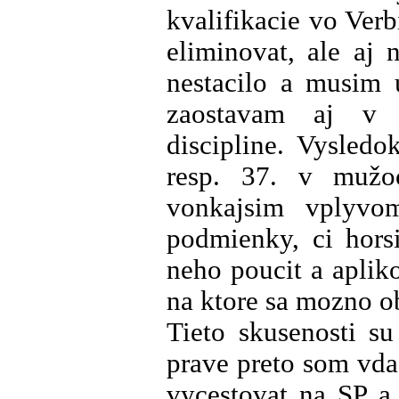
kvalifikacie vo Verb
eliminovat, ale aj
nestacilo a musim u
zaostavam aj v t
discipline. Vysled
resp. 37. v mužo
vonkajsim vplyvo
podmienky, ci hors
neho poucit a aplik
na ktore sa mozno o
Tieto skusenosti s
prave preto som vd
vycestovat na SP a