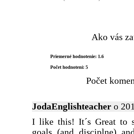
Ako vás za
Priemerné hodnotenie: 1.6
Počet hodnotení: 5
Počet komen
JodaEnglishteacher
o 201
I like this! It´s Great t
goals (and disciplne) an