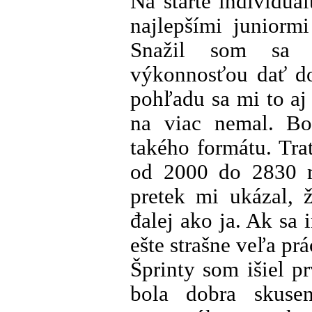
Na štarte individuá
najlepšími juniorm
Snažil som sa 
výkonnosťou dať do
pohľadu sa mi to a
na viac nemal. Bo
takého formátu. Tr
od 2000 do 2830 
pretek mi ukázal, 
đalej ako ja. Ak sa
ešte strašne veľa pr
Šprinty som išiel pr
bola dobra skuseno