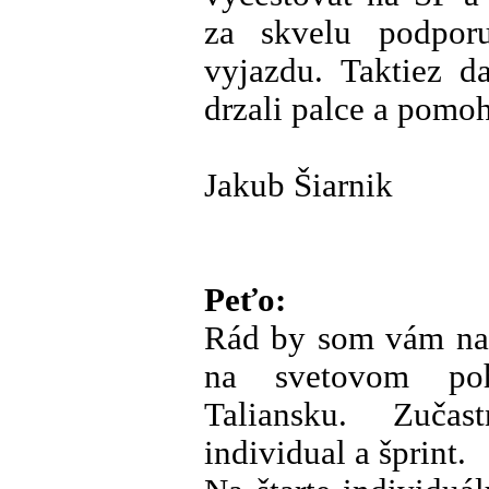
za skvelu podpor
vyjazdu. Taktiez d
drzali palce a pomoh
Jakub Šiarnik
Peťo:
Rád by som vám nap
na svetovom poh
Taliansku. Zuča
individual a šprint.