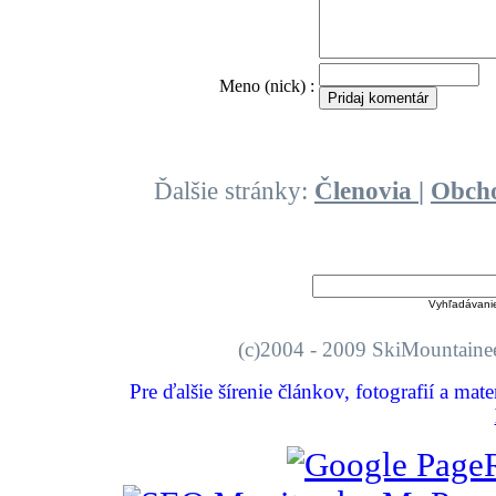
O
Meno (nick) :
Ďalšie stránky:
Členovia
|
Obch
Vyhľadávani
(c)2004 - 2009 SkiMount
Pre ďalšie šírenie článkov, fotografií a mat