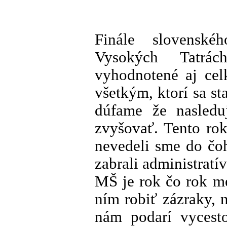
Finále slovensk
Vysokých Tatrá
vyhodnotené aj cel
všetkým, ktorí sa st
dúfame že nasledu
zvyšovať. Tento ro
nevedeli sme do čo
zabrali administratí
MŠ je rok čo rok me
ním robiť zázraky, 
nám podarí vycest