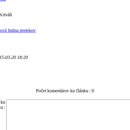
 Kriváň
vá listina pretekov
15-03-20 18:20
Počet komentárov ku článku : 0
 ku
u :