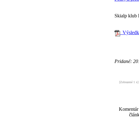
Skialp klub
Výsledko
Pridané: 20
[Zobrazené 1 x]
Komentár
článk