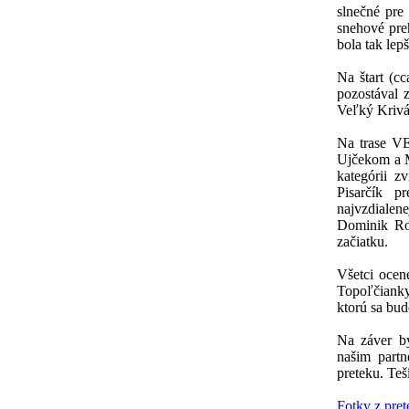
slnečné pre
snehové preh
bola tak lepš
Na štart (c
pozostával
Veľký Krivá
Na trase V
Ujčekom a M
kategórii z
Pisarčík 
najvzdiale
Dominik Roš
začiatku.
Všetci ocen
Topoľčianky
ktorú sa bud
Na záver b
našim part
preteku. Teš
Fotky z pre