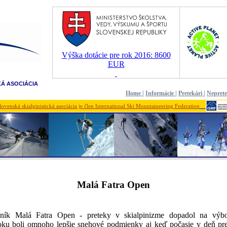
Výška dotácie pre rok 2016: 8600
EUR
KÁ ASOCIÁCIA
Home
|
Informácie
|
Pretekári
|
Nepret
lovenská skialpinistická asociácia je člen International Ski Mountaineering Federation
Malá Fatra Open
čník Malá Fatra Open - preteky v skialpinizme dopadol na výbo
ku boli omnoho lepšie snehové podmienky aj keď počasie v deň pr