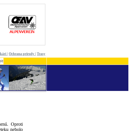
ekári
|
Ochrana prírody
|
Trasy
rnú. Oproti
eteku nebolo