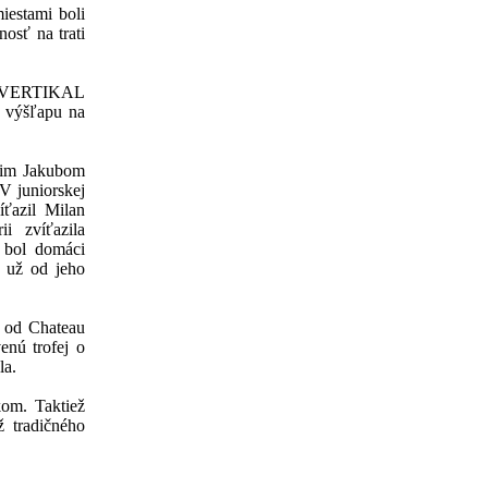
iestami boli
osť na trati
sy. VERTIKAL
 výšľapu na
cim Jakubom
V juniorskej
íťazil Milan
 zvíťazila
 bol domáci
ý už od jeho
t od Chateau
enú trofej o
la.
om. Taktiež
 tradičného