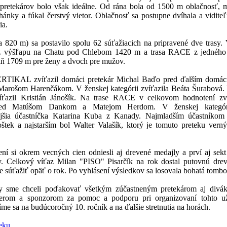
 pretekárov bolo však ideálne. Od rána bola od 1500 m oblačnosť, m
ánky a fúkal čerstvý vietor. Oblačnosť sa postupne dvíhala a viditeľn
ia.
ca 820 m) sa postavilo spolu 62 súťažiacich na pripravené dve tra
 z výšľapu na Chatu pod Chlebom 1420 m a trasa RACE z jedného
ň 1709 m pre ženy a dvoch pre mužov.
ERTIKAL zvíťazil domáci pretekár Michal Baďo pred ďalším domá
arošom Harenčákom. V ženskej kategórii zvíťazila Beáta Šurabová. 
víťazil Kristián Jánošík. Na trase RACE v celkovom hodnotení zv
pred Matúšom Dankom a Matejom Herdom. V ženskej kategórii
nejšia účastníčka Katarina Kuba z Kanady. Najmladším účastníkom
tek a najstarším bol Walter Valašík, ktorý je tomuto preteku vern
ení si okrem vecných cien odniesli aj drevené medajly a prví aj sek
. Celkový víťaz Milan "PISO" Pisarčík na rok dostal putovnú drev
e súťažiť opäť o rok. Po vyhlásení výsledkov sa losovala bohatá tombo
y sme chceli poďakovať všetkým zúčastneným pretekárom aj divák
nerom a sponzorom za pomoc a podporu pri organizovaní tohto už
íme sa na budúcoročný 10. ročník a na ďalšie stretnutia na horách.
teku