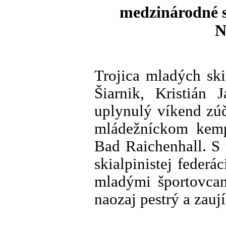
medzinárodné s
N
Trojica mladých ski
Šiarnik, Kristián 
uplynulý víkend zú
mládežníckom kem
Bad Raichenhall. S
skialpinistej feder
mladými športovcam
naozaj pestrý a zau