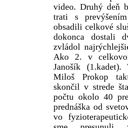
video. Druhý deň b
trati s prevýšen
obsadili celkové sl
dokonca dostali dv
zvládol najrýchlejši
Ako 2. v celkovom
Janošík (1.kadet).
Miloš Prokop tak
skončil v strede š
počtu okolo 40 pre
prednáška od sveto
vo fyzioterapeutic
sme presunuli 