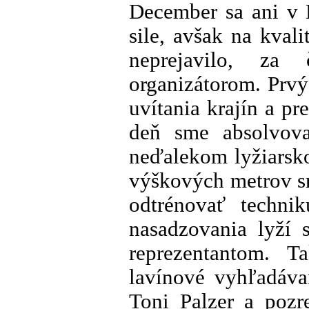
December sa ani v 
sile, avšak na kval
neprejavilo, za
organizátorom. Prvý
uvítania krajín a p
deň sme absolvova
neďalekom lyžiarsko
výškových metrov s
odtrénovať technik
nasadzovania lyží 
reprezentantom. Ta
lavínové vyhľadávan
Toni Palzer a pozr