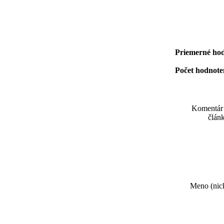
Priemerné hod
Počet hodnoten
Komentár
článk
Meno (nick