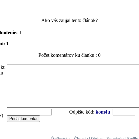
Ako vás zaujal tento článok?
notenie: 1
í: 1
Počet komentárov ku článku : 0
 ku
u :
Odpíšte kód:
kom4u
) :
Ďalšie stránky:
Členovia
|
Obchod
|
Podmienky
|
Profily