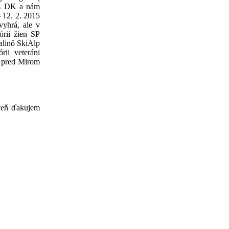
es DK a nám
 12. 2. 2015
vyhrá, ale v
órii žien SP
alinô SkiAlp
ii veteráni
, pred Mirom
veň ďakujem