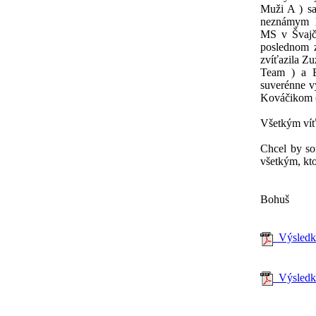
Muži A ) s
neznámym Er
MS v Švajči
poslednom z
zvíťazila Z
Team ) a B
suverénne vy
Kováčikom 
Všetkým víť
Chcel by so
všetkým, kto
Bohuš
Výsledko
Výsledkov