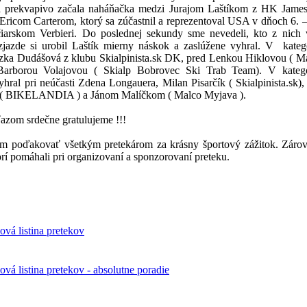
a prekvapivo začala naháňačka medzi Jurajom Laštíkom z HK Jam
icom Carterom, ktorý sa zúčastnil a reprezentoval USA v dňoch 6. –
arskom Verbieri. Do poslednej sekundy sme nevedeli, kto z nich 
jazde si urobil Laštík mierny náskok a zaslúžene vyhral. V kateg
uzka Dudášová z klubu Skialpinista.sk DK, pred Lenkou Hiklovou ( M
arborou Volajovou ( Skialp Bobrovec Ski Trab Team). V kategór
hral pri neúčasti Zdena Longauera, Milan Pisarčík ( Skialpinista.sk)
( BIKELANDIA ) a Jánom Malíčkom ( Malco Myjava ).
azom srdečne gratulujeme !!!
m poďakovať všetkým pretekárom za krásny športový zážitok. Záro
rí pomáhali pri organizovaní a sponzorovaní preteku.
vá listina pretekov
á listina pretekov - absolutne poradie