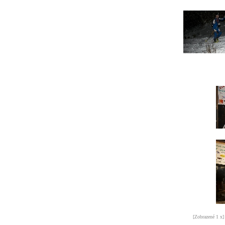
[Zobrazené 1 x]