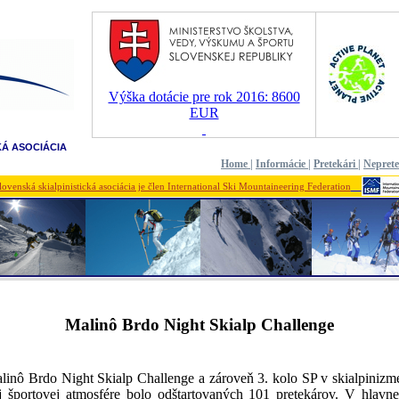
Výška dotácie pre rok 2016: 8600
EUR
KÁ ASOCIÁCIA
Home
|
Informácie
|
Pretekári
|
Nepret
lovenská skialpinistická asociácia je člen International Ski Mountaineering Federation
Malinô Brdo Night Skialp Challenge
linô Brdo Night Skialp Challenge a zároveň 3. kolo SP v skialpinizme
 športovej atmosfére bolo odštartovaných 101 pretekárov. V hlavnej