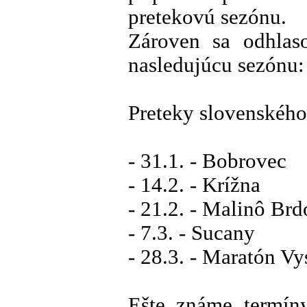
pretekovú sezónu.
Zároven sa odhlaso
nasledujúcu sezónu:
Preteky slovenského
- 31.1. - Bobrovec
- 14.2. - Krížna
- 21.2. - Malinô Brd
- 7.3. - Sucany
- 28.3. - Maratón Vy
Ešte známe termíny