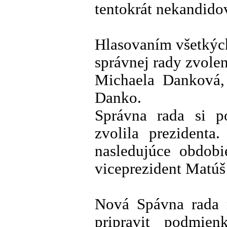
tentokrát nekandido
Hlasovaním všetkýc
správnej rady zvolen
Michaela Danková,
Danko.
Správna rada si p
zvolila prezidenta
nasledujúce obdobi
viceprezident Matú
Nová Spávna rada 
pripravit podmien