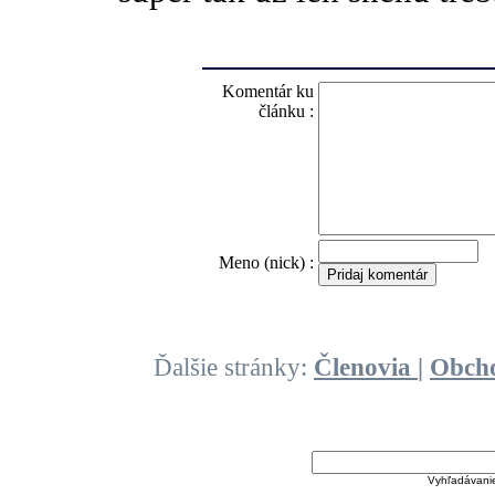
Komentár ku
článku :
O
Meno (nick) :
Ďalšie stránky:
Členovia
|
Obch
Vyhľadávani