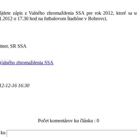
ájdete zápis z Valného zhromaždenia SSA pre rok 2012, ktoré sa u
1.2012 o 17.30 hod na futbalovom štadióne v Bobrovci.
itner, SR SSA
Valného zhromaždenia SSA
12-12-16 16:30
Počet komentárov ku článku : 0
 ku