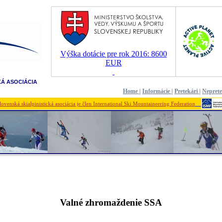
Výška dotácie pre rok 2016: 8600
EUR
KÁ ASOCIÁCIA
Home
|
Informácie
|
Pretekári
|
Nepret
lovenská skialpinistická asociácia je člen International Ski Mountaineering Federation
Valné zhromaždenie SSA