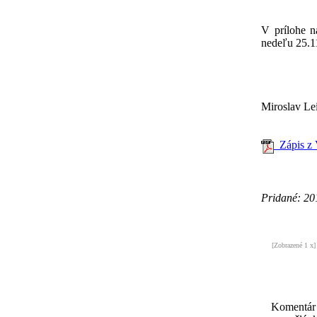
V prílohe n
nedeľu 25.1
Miroslav Le
Zápis z 
Pridané: 20
[Zobrazené 1 x]
Komentár